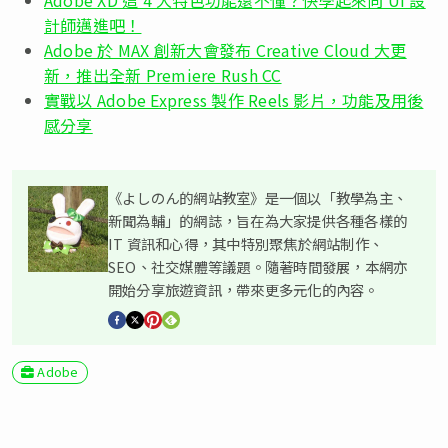
Adobe XD 這 4 大特色功能還不懂？快學起來向 UI 設
計師邁進吧！
Adobe 於 MAX 創新大會發布 Creative Cloud 大更
新，推出全新 Premiere Rush CC
實戰以 Adobe Express 製作 Reels 影片，功能及用後
感分享
《よしのん的網站教室》是一個以「教學為主、
新聞為輔」的網誌，旨在為大家提供各種各樣的
IT 資訊和心得，其中特別聚焦於網站制作、
SEO、社交媒體等議題。隨著時間發展，本網亦
開始分享旅遊資訊，帶來更多元化的內容。
Adobe