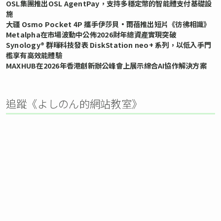
OSL集團推出OSL AgentPay，支持多穩定幣的智能體支付基礎設
施
大疆 Osmo Pocket 4P 攜手伊莎貝•雨蓓推出短片《彷彿相識》
Metalpha在市場波動中公佈2026財年總資產實現突破
Synology® 群暉科技發表 DiskStation neo+ 系列，以低入手門
檻享有高效能體驗
MAXHUB在2026年香港創新辦公峰會上展示綜合AI協作解決方案
追蹤《よしのん的網站教室》