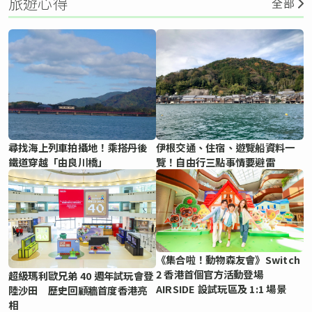
旅遊心得
全部
尋找海上列車拍攝地！乘搭丹後
伊根交通、住宿、遊覽船資料一
鐵道穿越「由良川橋」
覽！自由行三點事情要避雷
《集合啦！動物森友會》Switch
2 香港首個官方活動登場
超級瑪利歐兄弟 40 週年試玩會登
AIRSIDE 設試玩區及 1:1 場景
陸沙田 歷史回顧牆首度香港亮
相