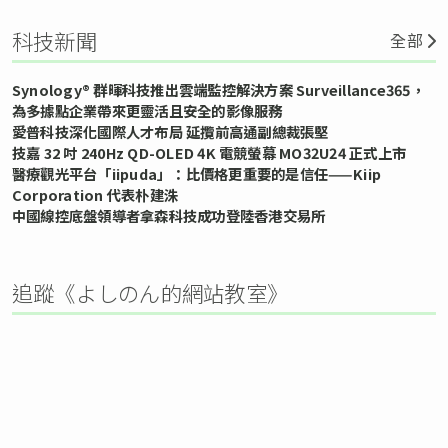
科技新聞
全部
Synology® 群暉科技推出雲端監控解決方案 Surveillance365，
為多據點企業帶來更靈活且安全的影像服務
愛普科技深化國際人才布局 延攬前高通副總裁張堅
技嘉 32 吋 240Hz QD-OLED 4K 電競螢幕 MO32U24 正式上市
醫療觀光平台「iipuda」：比價格更重要的是信任——Kiip
Corporation 代表朴建洙
中國線控底盤領導者拿森科技成功登陸香港交易所
追蹤《よしのん的網站教室》