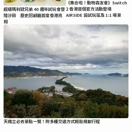
《集合啦！動物森友會》Switch
2 香港首個官方活動登場
超級瑪利歐兄弟 40 週年試玩會登
AIRSIDE 設試玩區及 1:1 場景
陸沙田 歷史回顧牆首度香港亮
相
天橋立必去景點一覽！附多種交通方式輕鬆規劃行程