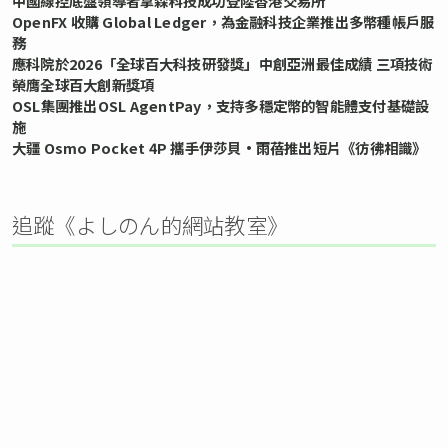
中國線控底盤領導者拿森科技成功登陸香港交易所
OpenFX 收購 Global Ledger，為金融科技企業推出多幣種帳戶服
務
應科院於2026「全球百大科技研發獎」中創亞洲最佳成績 三項技術
榮膺全球百大創新獎項
OSL集團推出OSL AgentPay，支持多穩定幣的智能體支付基礎設
施
大疆 Osmo Pocket 4P 攜手伊莎貝•雨蓓推出短片《彷彿相識》
追蹤《よしのん的網站教室》