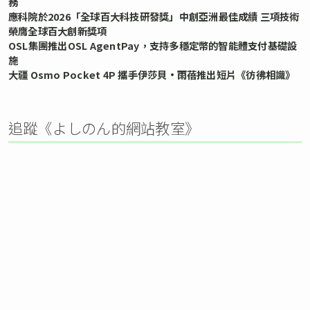
務
應科院於2026「全球百大科技研發獎」中創亞洲最佳成績 三項技術
榮膺全球百大創新獎項
OSL集團推出OSL AgentPay，支持多穩定幣的智能體支付基礎設
施
大疆 Osmo Pocket 4P 攜手伊莎貝•雨蓓推出短片《彷彿相識》
追蹤《よしのん的網站教室》