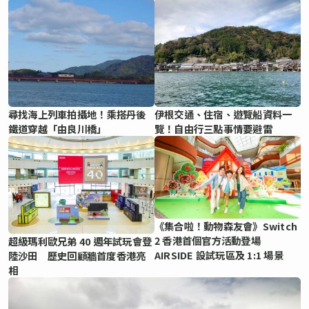
尋找海上列車拍攝地！乘搭丹後
伊根交通、住宿、遊覽船資料一
鐵道穿越「由良川橋」
覽！自由行三點事情要避雷
《集合啦！動物森友會》Switch
2 香港首個官方活動登場
超級瑪利歐兄弟 40 週年試玩會登
AIRSIDE 設試玩區及 1:1 場景
陸沙田 歷史回顧牆首度香港亮
相