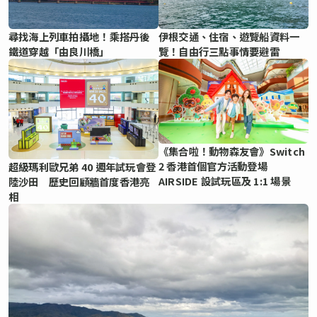
尋找海上列車拍攝地！乘搭丹後
伊根交通、住宿、遊覽船資料一
鐵道穿越「由良川橋」
覽！自由行三點事情要避雷
《集合啦！動物森友會》Switch
2 香港首個官方活動登場
超級瑪利歐兄弟 40 週年試玩會登
AIRSIDE 設試玩區及 1:1 場景
陸沙田 歷史回顧牆首度香港亮
相