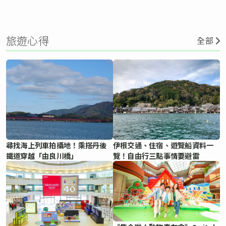
旅遊心得
全部
尋找海上列車拍攝地！乘搭丹後
伊根交通、住宿、遊覽船資料一
鐵道穿越「由良川橋」
覽！自由行三點事情要避雷