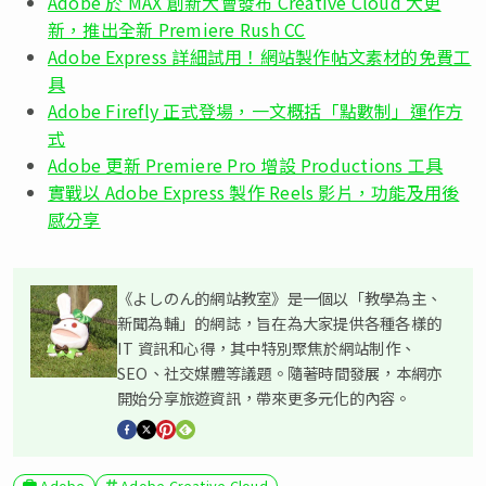
Adobe 於 MAX 創新大會發布 Creative Cloud 大更
新，推出全新 Premiere Rush CC
Adobe Express 詳細試用！網站製作帖文素材的免費工
具
Adobe Firefly 正式登場，一文概括「點數制」運作方
式
Adobe 更新 Premiere Pro 增設 Productions 工具
實戰以 Adobe Express 製作 Reels 影片，功能及用後
感分享
《よしのん的網站教室》是一個以「教學為主、
新聞為輔」的網誌，旨在為大家提供各種各樣的
IT 資訊和心得，其中特別聚焦於網站制作、
SEO、社交媒體等議題。隨著時間發展，本網亦
開始分享旅遊資訊，帶來更多元化的內容。
Adobe
Adobe Creative Cloud