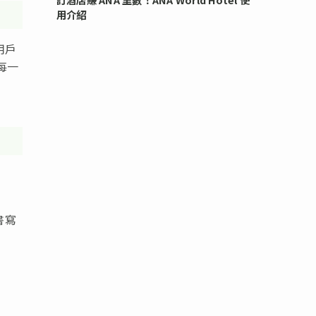
用介紹
用戶
每一
書寫