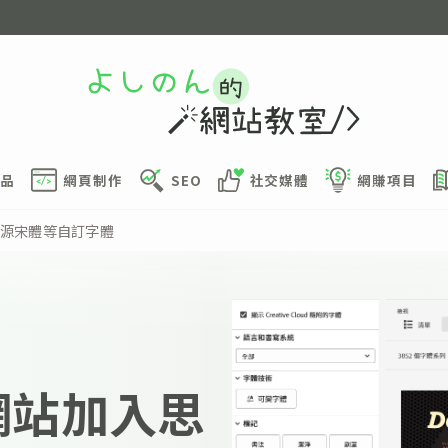
品
網頁制作
SEO
社交媒體
網賺項目
、思源宋體等自訂字體
 為網站加入思