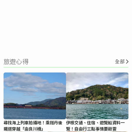
旅遊心得
全部
尋找海上列車拍攝地！乘搭丹後
伊根交通、住宿、遊覽船資料一
鐵道穿越「由良川橋」
覽！自由行三點事情要避雷