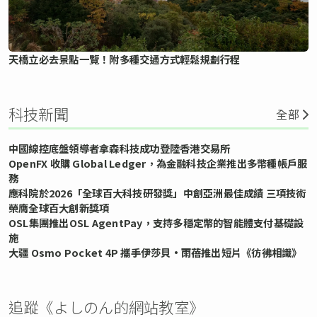
天橋立必去景點一覽！附多種交通方式輕鬆規劃行程
科技新聞
全部
中國線控底盤領導者拿森科技成功登陸香港交易所
OpenFX 收購 Global Ledger，為金融科技企業推出多幣種帳戶服
務
應科院於2026「全球百大科技研發獎」中創亞洲最佳成績 三項技術
榮膺全球百大創新獎項
OSL集團推出OSL AgentPay，支持多穩定幣的智能體支付基礎設
施
大疆 Osmo Pocket 4P 攜手伊莎貝•雨蓓推出短片《彷彿相識》
追蹤《よしのん的網站教室》