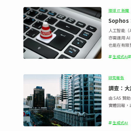
環球 IT 新聞
Sopho
人工智能（
亦需運用 A
也能在有限預
生成式AI
研究報告
調查：大
由 SAS 
實體回報，
生成式AI