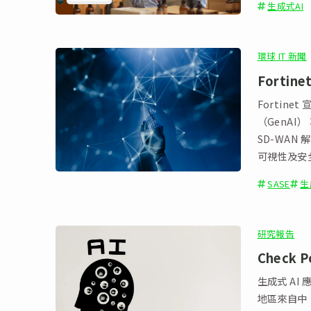
生成式AI
環球 IT 新聞
Fortin
Fortine
（GenAI） 
SD-WA
可視性及安全
解決方案的
SASE
生
研究報告
Check
生成式 AI
地區來自中、