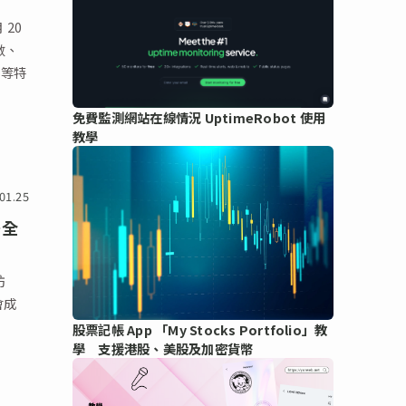
 20
點數、
e 等特
免費監測網站在線情況 UptimeRobot 使用
教學
01.25
安全
防
會成
股票記帳 App 「My Stocks Portfolio」教
學 支援港股、美股及加密貨幣