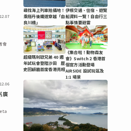
尋找海上列車拍攝地！
伊根交通、住宿、遊覽
乘搭丹後鐵道穿越「由
船資料一覽！自由行三
12.07
良川橋」
點事情要避雷
擊者會
《集合啦！動物森友
超級瑪利歐兄弟 40 週
會》Switch 2 香港首
年試玩會登陸沙田 歷
個官方活動登場
史回顧牆首度香港亮相
AIRSIDE 設試玩區及
1:1 場景
12.06
片廣
ta