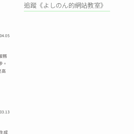
追蹤《よしのん的網站教室》
04.05
 服務
進步。
提高
03.13
 生成