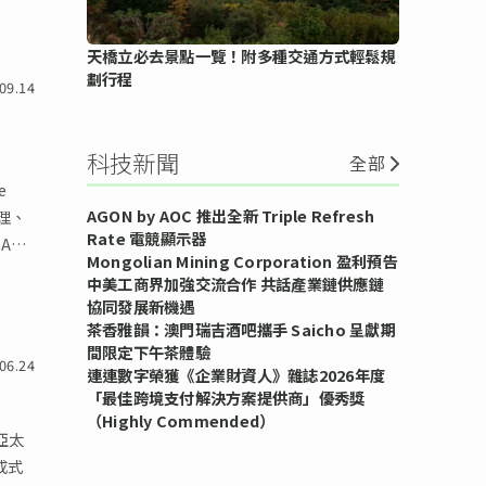
天橋立必去景點一覽！附多種交通方式輕鬆規
劃行程
09.14
科技新聞
全部
e
AGON by AOC 推出全新 Triple Refresh
理、
Rate 電競顯示器
ASE
Mongolian Mining Corporation 盈利預告
中美工商界加強交流合作 共話產業鏈供應鏈
協同發展新機遇
茶香雅韻：澳門瑞吉酒吧攜手 Saicho 呈獻期
間限定下午茶體驗
06.24
連連數字榮獲《企業財資人》雜誌2026年度
「最佳跨境支付解決方案提供商」優秀獎
（Highly Commended）
亞太
成式