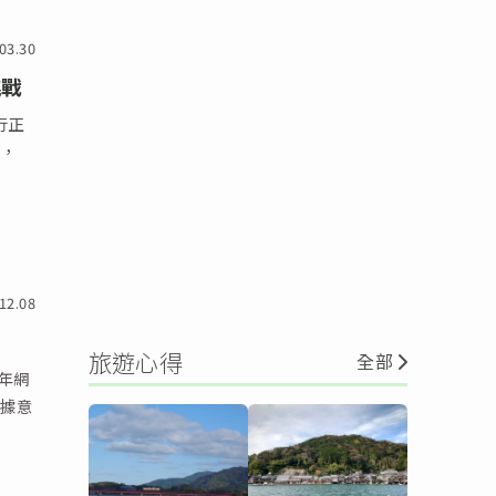
03.30
挑戰
行正
示，
12.08
旅遊心得
全部
 年網
數據意