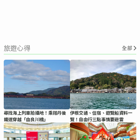
旅遊心得
全部
尋找海上列車拍攝地！乘搭丹後
伊根交通、住宿、遊覽船資料一
鐵道穿越「由良川橋」
覽！自由行三點事情要避雷