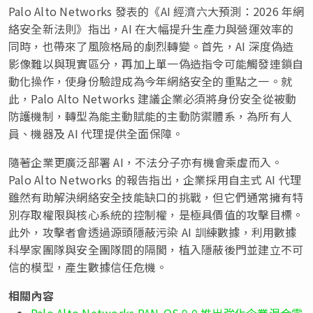
Palo Alto Networks 發表的《AI 經濟六大預測：2026 年網
絡安全新法則》指出，AI 在大幅提升生產力與營運效率的
同時，也帶來了風險格局的劇烈轉變。首先，AI 深度偽造
影像難以與現實區分，再加上單一偽造指令可能觸發連鎖自
動化操作，使身份驗證成為今年網絡安全的重點之一。就
此，Palo Alto Networks 建議企業必須將身份安全從被動
防護機制，轉型為能主動賦能的主動防禦體系，為所有人
員、機器及 AI 代理提供全面保障。
隨著企業更廣泛部署 AI，不法分子亦有機會乘虛而入。
Palo Alto Networks 的報告指出，企業採用自主式 AI 代理
雖然有助解決網絡安全技能缺口的挑戰，但它們通常擁有特
別存取權限與核心系統的控制權，是極具價值的攻擊目標。
此外，攻擊者會透過源頭隱蔽污染 AI 訓練數據，利用數據
科學家團隊與安全團隊間的隔閡，植入隱蔽後門並建立不可
信的模型，產生數據信任危機。
相關內容
Palo Alto Networks PAN-OS 9.0 推出強化企業混合雲