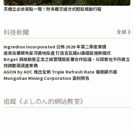
天橋立必去景點一覽！附多種交通方式輕鬆規劃行程
科技新聞
全部
Ingredion Incorporated 公佈 2026 年第二季度業績
遠景烏蘭察布星河基地投產 打造吉瓦級AI基礎設施新模式
Bitget 與格勒普正念之城管理局簽署合作協議，以探索在不丹建立
持牌數碼資產業務
AGON by AOC 推出全新 Triple Refresh Rate 電競顯示器
Mongolian Mining Corporation 盈利預告
追蹤《よしのん的網站教室》