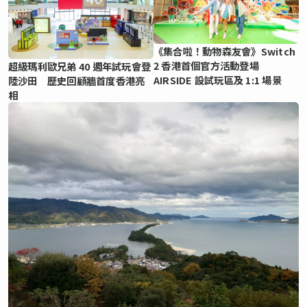
《集合啦！動物森友會》Switch
2 香港首個官方活動登場
超級瑪利歐兄弟 40 週年試玩會登
AIRSIDE 設試玩區及 1:1 場景
陸沙田 歷史回顧牆首度香港亮
相