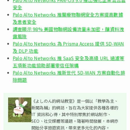
安全
Palo Alto Networks 推醫療物聯網安全方案提高數據
及患者安全
調查顯示 98% 美國物聯網設備流量未加密，釀資料洩
露風險
Palo Alto Networks 為 Prisma Access 提供 SD-WAN
及 DLP 功能
Palo Alto Networks 推 SaaS 安全及高級 URL 過濾等
五項新功能協助部署零信任架構
Palo Alto Networks 推新世代 SD-WAN 方案自動化排
除問題
《よしのん的網站教室》是一個以「教學為主、
新聞為輔」的網誌，旨在為大家提供各種各樣的
IT 資訊和心得，其中特別聚焦於網站制作、
SEO、社交媒體等議題。隨著時間發展，本網亦
開始分享旅遊資訊，帶來更多元化的內容。