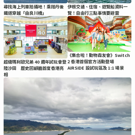
尋找海上列車拍攝地！乘搭丹後
伊根交通、住宿、遊覽船資料一
鐵道穿越「由良川橋」
覽！自由行三點事情要避雷
《集合啦！動物森友會》Switch
2 香港首個官方活動登場
超級瑪利歐兄弟 40 週年試玩會登
AIRSIDE 設試玩區及 1:1 場景
陸沙田 歷史回顧牆首度香港亮
相