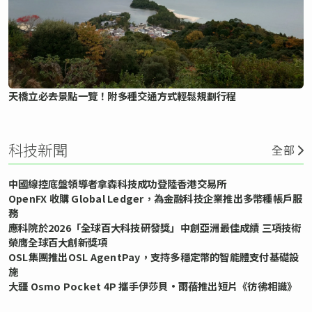
天橋立必去景點一覽！附多種交通方式輕鬆規劃行程
科技新聞
全部
中國線控底盤領導者拿森科技成功登陸香港交易所
OpenFX 收購 Global Ledger，為金融科技企業推出多幣種帳戶服
務
應科院於2026「全球百大科技研發獎」中創亞洲最佳成績 三項技術
榮膺全球百大創新獎項
OSL集團推出OSL AgentPay，支持多穩定幣的智能體支付基礎設
施
大疆 Osmo Pocket 4P 攜手伊莎貝•雨蓓推出短片《彷彿相識》