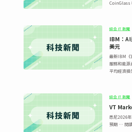
CoinGla
綜合 IT 新聞
IBM：
美元
最新IBM
服務和能源產
平均經濟損
綜合 IT 新聞
VT Ma
悉尼2026
預期 … 閱讀