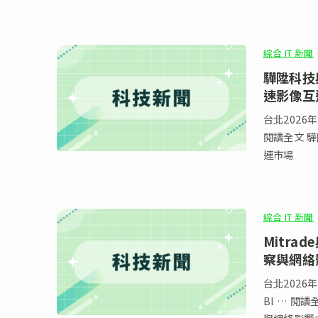
綜合 IT 新聞
驊陞科技與
速影像互
台北2026年
閱讀全文 驊陞
連市場
綜合 IT 新聞
Mitra
察與網絡
台北2026
Bl … 閱