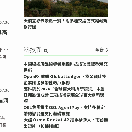
天橋立必去景點一覽！附多種交通方式輕鬆規
07.30
劃行程
與高
科技新聞
全部
車 …
影像互
中國線控底盤領導者拿森科技成功登陸香港交
易所
OpenFX 收購 Global Ledger，為金融科技
企業推出多幣種帳戶服務
應科院於2026「全球百大科技研發獎」中創
07.30
亞洲最佳成績 三項技術榮膺全球百大創新獎
信洞
項
OSL集團推出OSL AgentPay，支持多穩定
幣的智能體支付基礎設施
佈與
大疆 Osmo Pocket 4P 攜手伊莎貝•雨蓓推
洞察
出短片《彷彿相識》