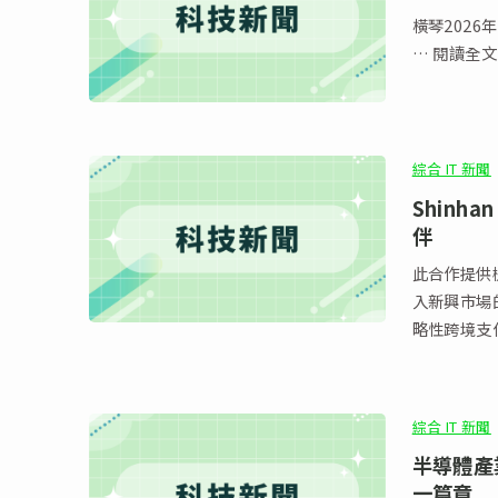
橫琴2026
… 閱讀全文
綜合 IT 新聞
Shinha
伴
此合作提供
入新興市場的渠道 新加坡, … 閱讀全文 Shin
略性跨境支
綜合 IT 新聞
半導體產
一篇章