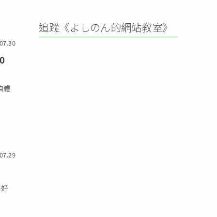
追蹤《よしのん的網站教室》
07.30
0
自體
07.29
利好