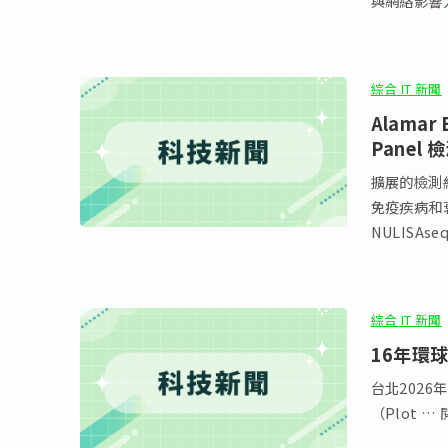
與網絡影響
綜合 IT 新聞
Alamar 
Pane
擴展的檢測
免疫疾病和衰老
NULISAs
綜合 IT 新聞
16年環
台北2026
（Plot 