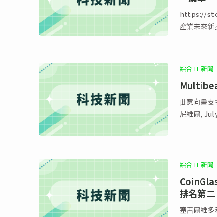
https://s
產業未來新
綜合 IT 新聞
Multi
此意向書支
尼維爾, Ju
綜合 IT 新聞
CoinG
排名第二
塞舌爾維多利亞