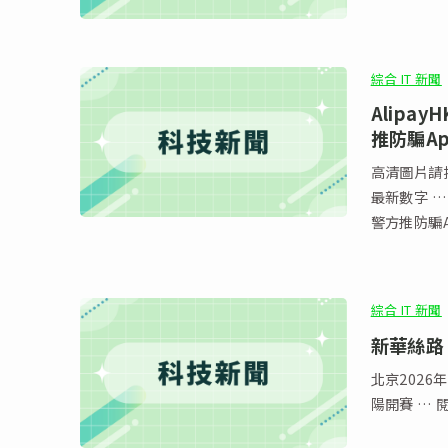
綜合 IT 新聞
Alip
推防騙Ap
高清圖片請按
最新數字 …
警方推防騙A
綜合 IT 新聞
新華絲路
北京2026
陽開賽 …