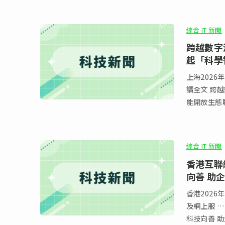
綜合 IT 新聞
跨越數字鴻
起「科學
上海2026年
讀全文 跨越
能開放生態
綜合 IT 新聞
香港互聯
向善 助
香港2026
及網上服 
科技向善 