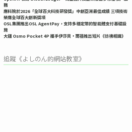
務
應科院於2026「全球百大科技研發獎」中創亞洲最佳成績 三項技術
榮膺全球百大創新獎項
OSL集團推出OSL AgentPay，支持多穩定幣的智能體支付基礎設
施
大疆 Osmo Pocket 4P 攜手伊莎貝•雨蓓推出短片《彷彿相識》
追蹤《よしのん的網站教室》