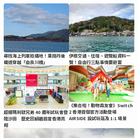
尋找海上列車拍攝地！乘搭丹後
伊根交通、住宿、遊覽船資料一
鐵道穿越「由良川橋」
覽！自由行三點事情要避雷
《集合啦！動物森友會》Switch
2 香港首個官方活動登場
超級瑪利歐兄弟 40 週年試玩會登
AIRSIDE 設試玩區及 1:1 場景
陸沙田 歷史回顧牆首度香港亮
相