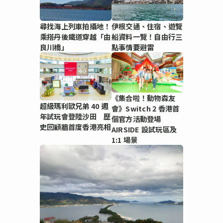
尋找海上列車拍攝地！
伊根交通、住宿、遊覽
乘搭丹後鐵道穿越「由
船資料一覽！自由行三
良川橋」
點事情要避雷
《集合啦！動物森友
超級瑪利歐兄弟 40 週
會》Switch 2 香港首
年試玩會登陸沙田 歷
個官方活動登場
史回顧牆首度香港亮相
AIRSIDE 設試玩區及
1:1 場景