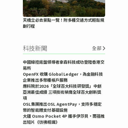
天橋立必去景點一覽！附多種交通方式輕鬆規
劃行程
科技新聞
全部
中國線控底盤領導者拿森科技成功登陸香港交
易所
OpenFX 收購 Global Ledger，為金融科技
企業推出多幣種帳戶服務
應科院於2026「全球百大科技研發獎」中創
亞洲最佳成績 三項技術榮膺全球百大創新獎
項
OSL集團推出OSL AgentPay，支持多穩定
幣的智能體支付基礎設施
大疆 Osmo Pocket 4P 攜手伊莎貝•雨蓓推
出短片《彷彿相識》