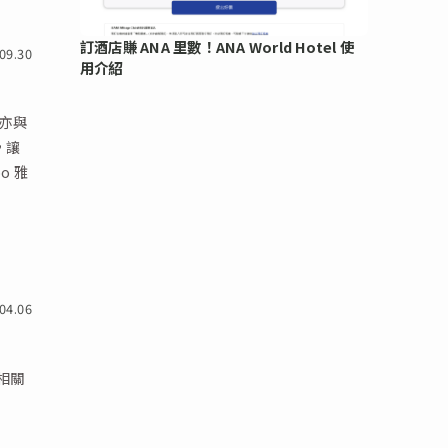
訂酒店賺 ANA 里數！ANA World Hotel 使
09.30
用介紹
近亦與
，讓
o 雅
04.06
找相關