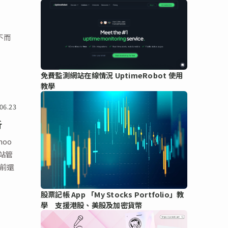
不而
免費監測網站在線情況 UptimeRobot 使用
教學
06.23
析
hoo
網站管
之前還
股票記帳 App 「My Stocks Portfolio」教
學 支援港股、美股及加密貨幣