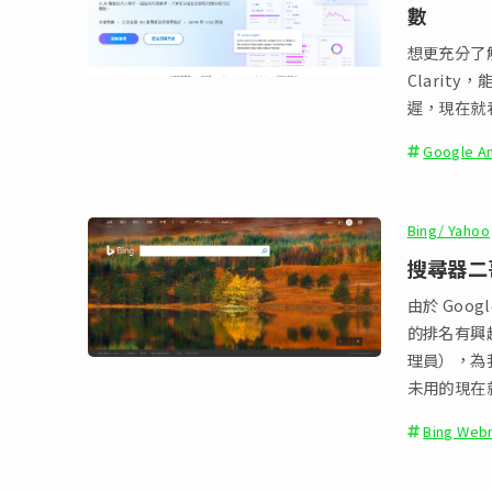
數
想更充分了解網
Clarit
遲，現在就看看
Google An
Bing/ Yahoo
搜尋器二哥
由於 Goo
的排名有興趣。
理員），為我
未用的現在
Bing Web