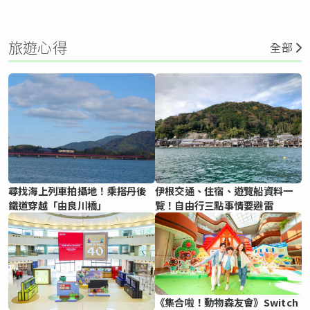
旅遊心得
全部
尋找海上列車拍攝地！乘搭丹後
伊根交通、住宿、遊覽船資料一
鐵道穿越「由良川橋」
覽！自由行三點事情要避雷
《集合啦！動物森友會》Switch