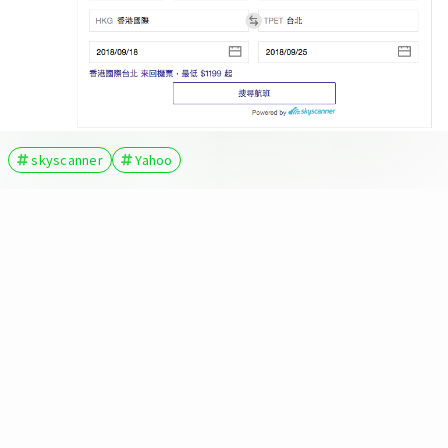
skyscanner
Yahoo