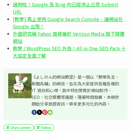
過時啦！Google 及 Bing 均已經停止公眾 Submit
URL
[教學] 馬上使用 Google Search Console，讓網站在
Google 出現！
外國研究稱 Yahoo 搜尋偏好 Verizon Media 旗下媒體
網站
教學 / WordPress SEO 外掛！All in One SEO Pack 十
大設定全面了解
《よしのん的網站教室》是一個以「教學為主、
新聞為輔」的網誌，旨在為大家提供各種各樣的
IT 資訊和心得，其中特別聚焦於網站制作、
SEO、社交媒體等議題。隨著時間發展，本網亦
開始分享旅遊資訊，帶來更多元化的內容。
skyscanner
Yahoo