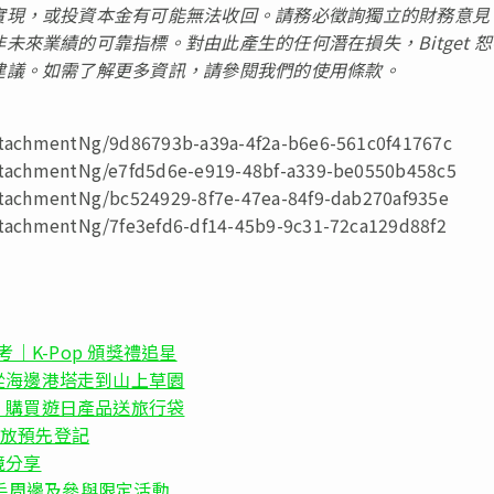
實現，或投資本金有可能無法收回。請務必徵詢獨立的財務意見
來業績的可靠指標。對由此產生的任何潛在損失，Bitget 
建議。如需了解更多資訊，請參閱我們的
使用條款
。
achmentNg/9d86793b-a39a-4f2a-b6e6-561c0f41767c
tachmentNg/e7fd5d6e-e919-48bf-a339-be0550b458c5
achmentNg/bc524929-8f7e-47ea-84f9-dab270af935e
achmentNg/7fe3efd6-df14-45b9-9c31-72ca129d88f2
考｜K-Pop 頒獎禮追星
從海邊港塔走到山上草園
，購買遊日產品送旅行袋
》開放預先登記
境分享
、入手周邊及參與限定活動