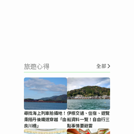
旅遊心得
全部
尋找海上列車拍攝地！
伊根交通、住宿、遊覽
乘搭丹後鐵道穿越「由
船資料一覽！自由行三
良川橋」
點事情要避雷