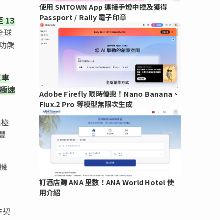
使用 SMTOWN App 連接手燈中控及獲得
Passport / Rally 電子印章
至 13
全球
成功觸
單車
極速
Adobe Firefly 限時優惠！Nano Banana、
Flux.2 Pro 等模型無限次生成
活極
豐
機
訂酒店賺 ANA 里數！ANA World Hotel 使
用介紹
作契