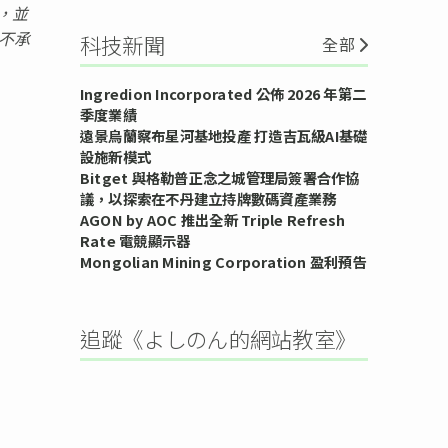
，並
恕不承
科技新聞
全部
Ingredion Incorporated 公佈 2026 年第二
季度業績
遠景烏蘭察布星河基地投產 打造吉瓦級AI基礎
設施新模式
Bitget 與格勒普正念之城管理局簽署合作協
議，以探索在不丹建立持牌數碼資產業務
AGON by AOC 推出全新 Triple Refresh
Rate 電競顯示器
Mongolian Mining Corporation 盈利預告
追蹤《よしのん的網站教室》