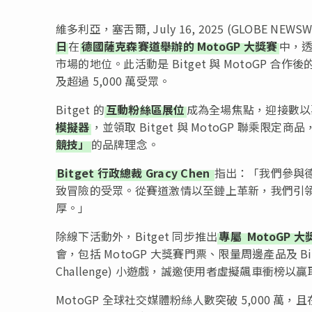
維多利亞，塞舌爾, July 16, 2025 (GLOBE NEW
日
在
德國薩克森賽道舉辦的 MotoGP 大獎賽
中，
市場的地位。此活動是 Bitget 與 MotoGP 
及超過 5,000 萬受眾。
Bitget 的
互動粉絲區展位
成為全場焦點，迎接數以萬
模擬器
，並領取 Bitget 與 MotoGP 聯乘
競技」
的品牌理念。
Bitget 行政總裁 Gracy Chen
指出：「我們參與德
致冒險的受眾。從賽道激情以至鏈上革新，我們引
厚。」
除線下活動外，Bitget 同步推出
專屬
MotoGP 
會，包括 MotoGP 大獎賽門票、限量周邊產品及 Bit
Challenge) 小遊戲，誠邀使用者虛擬飆車衝
MotoGP 全球社交媒體粉絲人數突破 5,000 萬