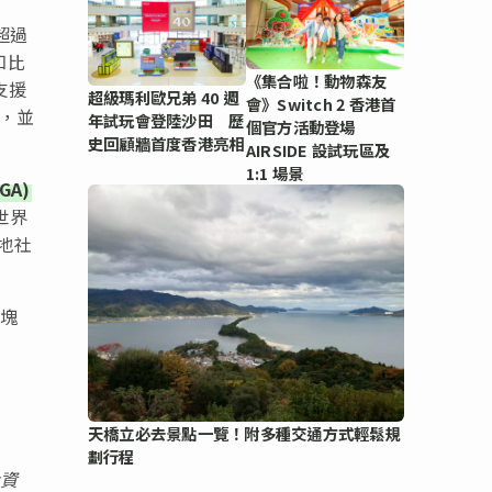
務超過
知比
《集合啦！動物森友
支援
超級瑪利歐兄弟 40 週
會》Switch 2 香港首
 ，並
年試玩會登陸沙田 歷
個官方活動登場
史回顧牆首度香港亮相
AIRSIDE 設試玩區及
1:1 場景
GA)
世界
地社
區塊
天橋立必去景點一覽！附多種交通方式輕鬆規
劃行程
投資