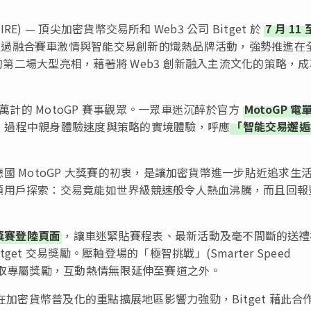
SWIRE) — 頂尖加密貨幣交易所和 Web3 公司 Bitget 於
7 月 11 
透過融合賽車激情與智能交易創新的熾熱品牌活動，強勢推進在
合作後的第二場大型亮相，藉著將 Web3 創新融入主流文化的策略，
計的 MotoGP 賽事觀眾。一眾車迷沉醉於官方
MotoGP 電
限定商品，過程中親身體驗速度與策略的實境體驗，呼應
「智能交易邂逅
國 MotoGP 大獎賽的初衷，是讓加密貨幣進一步貼近追求生
領用戶探索：交易竟能如世界級競速般令人熱血沸騰，而且回報
大獎賽登陸頁面
，讓車迷緊貼賽程表、最新活動及毫不間斷的送禮
get 交易獎勵。壓軸登場的「極智挑戰」(Smarter Speed
榜以贏取專屬獎勵，互動熱情無限延伸至賽道之外。
，且在加密貨幣普及化的重點擴展地區影響力強勁，Bitget 藉此合