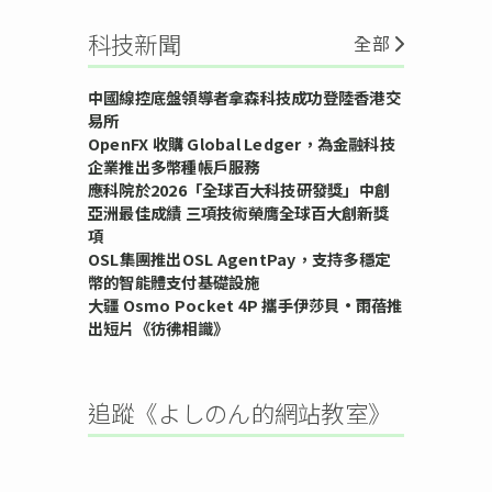
科技新聞
全部
中國線控底盤領導者拿森科技成功登陸香港交
易所
OpenFX 收購 Global Ledger，為金融科技
企業推出多幣種帳戶服務
應科院於2026「全球百大科技研發獎」中創
亞洲最佳成績 三項技術榮膺全球百大創新獎
項
OSL集團推出OSL AgentPay，支持多穩定
幣的智能體支付基礎設施
大疆 Osmo Pocket 4P 攜手伊莎貝•雨蓓推
出短片《彷彿相識》
追蹤《よしのん的網站教室》