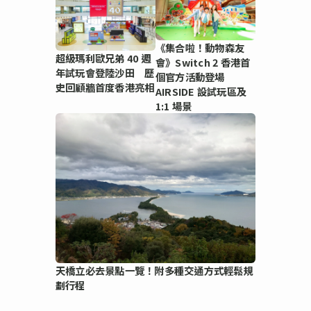
《集合啦！動物森友
超級瑪利歐兄弟 40 週
會》Switch 2 香港首
年試玩會登陸沙田 歷
個官方活動登場
史回顧牆首度香港亮相
AIRSIDE 設試玩區及
1:1 場景
天橋立必去景點一覽！附多種交通方式輕鬆規
劃行程