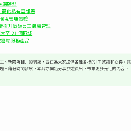
業雲端轉型
on 9 簡化私有雲部署
分散式環境管理體驗
平台新功能提升數碼員工體驗管理
擴大至 21 個區域
新四款雲端服務產品
、新聞為輔」的網誌，旨在為大家提供各種各樣的 IT 資訊和心得，
議題。隨著時間發展，本網亦開始分享旅遊資訊，帶來更多元化的內容。