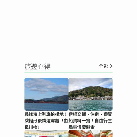
旅遊心得
全部
尋找海上列車拍攝地！
伊根交通、住宿、遊覽
乘搭丹後鐵道穿越「由
船資料一覽！自由行三
良川橋」
點事情要避雷