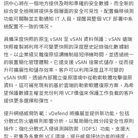
訊中心將在一個地方提供及時和準確的安全數據，而全新的
綜合安全檢視將提供多個層面的安全可見性。配置偏移偵測
功能可關聯並主動通知 IT 人員，提醒其整個 VCF 部署中系
統配置不一致的情况。
具備深度快照的原生 vSAN 至 vSAN 資料保護：vSAN 遠端
快照複製將利用不可變更快照的深度歷史記錄強化數據韌
性，以企業級災難復原協調機制縮短停機時間，並透過統一
的裝置簡化管理體驗。它還支援 vSAN 捨棄式儲存，從而提
升可擴展性和儲存效率。客戶可以利用深度且不可變的
vSAN 快照，透過內部獨立復原環境中從勒索軟體攻擊復原
資料。這可補充現有的基於雲端的勒索軟體復原方案，為希
望保護數據主權並充份利用 VCF價值來保護工作負載的客戶
提供更多選擇和彈性。
提升網絡威脅防範：vDefend 將擴展並提供新功能，包括
分散式防火牆規則影響分析，以幫助簡化微分段安全性原則
操作；強化分散式入侵偵測與防禦（IDPS）功能，支援大
型、密集及多實例 VCF 環境；提升威脅評估功能的速度，