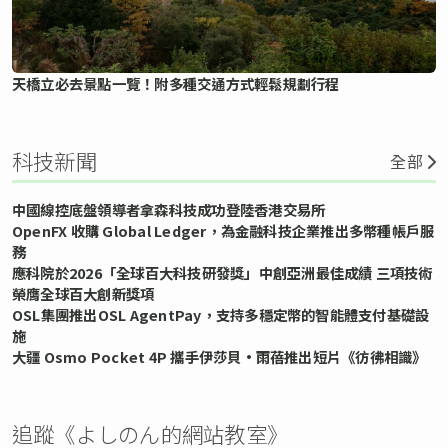
天橋立必去景點一覽！附多種交通方式輕鬆規劃行程
科技新聞
全部
中國線控底盤領導者拿森科技成功登陸香港交易所
OpenFX 收購 Global Ledger，為金融科技企業推出多幣種帳戶服
務
應科院於2026「全球百大科技研發獎」中創亞洲最佳成績 三項技術
榮膺全球百大創新獎項
OSL集團推出OSL AgentPay，支持多穩定幣的智能體支付基礎設
施
大疆 Osmo Pocket 4P 攜手伊莎貝•雨蓓推出短片《彷彿相識》
追蹤《よしのん的網站教室》