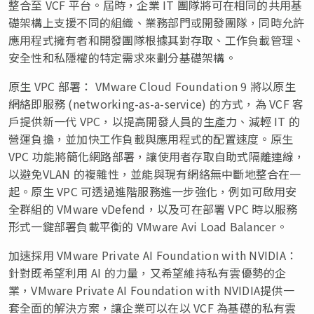
整合至 VCF 平台。屆時，企業 IT 團隊將可在相同的共用基
礎架構上支援不同的組織、業務部門或開發團隊，同時允許
應用程式擁有者和開發團隊根據其對存取、工作負載管理、
安全性和私隱權的特定需求來劃分基礎架構。
原生 VPC 部署： VMware Cloud Foundation 9 將以原生
網絡即服務 (networking-as-a-service) 的方式，為 VCF 客
戶提供新一代 VPC，以提高開發人員的生產力、減輕 IT 的
營運負擔，並加快工作負載與應用程式的配置速度。原生
VPC 功能將簡化網路部署，讓使用者存取自助式隔離連線，
以避免VLAN 的複雜性，並能與現有網絡無中斷地整合在一
起。原生 VPC 可透過進階服務進一步強化，例如可啟用安
全群組的 VMware vDefend，以及可在部署 VPC 時以服務
形式一鍵部署負載平衡的 VMware Avi Load Balancer。
加速採用 VMware Private AI Foundation with NVIDIA：
針對既希望利用 AI 的力量，又希望維持私有雲優勢的企
業，VMware Private AI Foundation with NVIDIA提供一
套全面的解決方案，讓企業可以在以 VCF 為基礎的私有雲