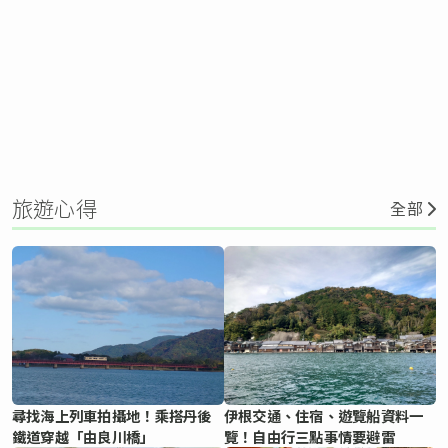
旅遊心得
全部
尋找海上列車拍攝地！乘搭丹後
伊根交通、住宿、遊覽船資料一
鐵道穿越「由良川橋」
覽！自由行三點事情要避雷