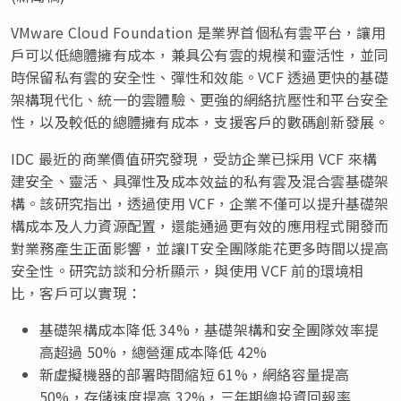
VMware Cloud Foundation 是業界首個私有雲平台，讓用
戶可以低總體擁有成本，兼具公有雲的規模和靈活性，並同
時保留私有雲的安全性、彈性和效能。VCF 透過更快的基礎
架構現代化、統一的雲體驗、更強的網絡抗壓性和平台安全
性，以及較低的總體擁有成本，支援客戶的數碼創新發展。
IDC 最近的商業價值研究發現，受訪企業已採用 VCF 來構
建安全、靈活、具彈性及成本效益的私有雲及混合雲基礎架
構。該研究指出，透過使用 VCF，企業不僅可以提升基礎架
構成本及人力資源配置，還能通過更有效的應用程式開發而
對業務產生正面影響，並讓IT安全團隊能花更多時間以提高
安全性。研究訪談和分析顯示，與使用 VCF 前的環境相
比，客戶可以實現：
基礎架構成本降低 34%，基礎架構和安全團隊效率提
高超過 50%，總營運成本降低 42%
新虛擬機器的部署時間縮短 61%，網絡容量提高
50%，存儲速度提高 32%，三年期總投資回報率