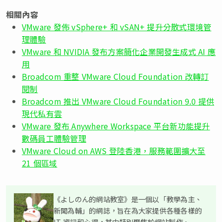
相關內容
VMware 發佈 vSphere+ 和 vSAN+ 提升分散式環境管
理體驗
VMware 和 NVIDIA 發布方案簡化企業開發生成式 AI 應
用
Broadcom 重整 VMware Cloud Foundation 改轉訂
閱制
Broadcom 推出 VMware Cloud Foundation 9.0 提供
現代私有雲
VMware 發布 Anywhere Workspace 平台新功能提升
數碼員工體驗管理
VMware Cloud on AWS 登陸香港，服務範圍擴大至
21 個區域
《よしのん的網站教室》是一個以「教學為主、
新聞為輔」的網誌，旨在為大家提供各種各樣的
IT 資訊和心得，其中特別聚焦於網站制作、