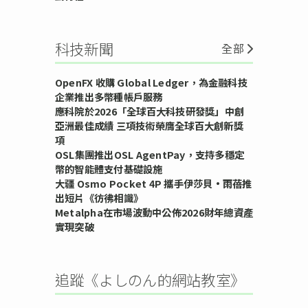
科技新聞
全部
OpenFX 收購 Global Ledger，為金融科技
企業推出多幣種帳戶服務
應科院於2026「全球百大科技研發獎」中創
亞洲最佳成績 三項技術榮膺全球百大創新獎
項
OSL集團推出OSL AgentPay，支持多穩定
幣的智能體支付基礎設施
大疆 Osmo Pocket 4P 攜手伊莎貝•雨蓓推
出短片《彷彿相識》
Metalpha在市場波動中公佈2026財年總資產
實現突破
追蹤《よしのん的網站教室》