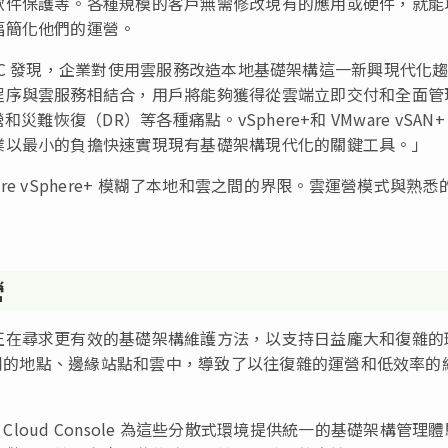
軟件保護等。各種規模的客戶無需修改現有的應用或硬件，就能
幅簡化他們的運營。
： 「IDC 發現，企業對使用雲服務改造本地基礎架構這一新興現代化
程序與雲服務相結合，用戶將能夠獲得從雲端立即交付和全面管
災難恢復（DR）等各種痛點。vSphere+和 VMware vSAN+
業以最小的負擔快速實現現有基礎架構現代化的關鍵工具。」
「VMware vSphere+ 模糊了本地和雲之間的界限。雲運營模式與熟悉
營
正在尋求更有效的基礎架構維護方法，以支持日益龐大和復雜的
不同的地點、邊緣站點和雲中，導致了以往復雜的運營和低效率的
VMware Cloud Console 為這些分散式環境提供統一的基礎架構管理