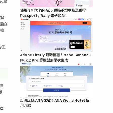
以更
使用 SMTOWN App 連接手燈中控及獲得
Passport / Rally 電子印章
趨勢
理的
 這
的工
Adobe Firefly 限時優惠！Nano Banana、
Flux.2 Pro 等模型無限次生成
環
維
訂酒店賺 ANA 里數！ANA World Hotel 使
用介紹
體驗。