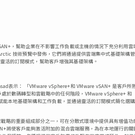
VMware vSAN+，幫助企業在不影響工作負載或主機的情況下充分利用
ject Arctic 技術預覽中發佈，它們將通過提供雲端集中式基礎架構管
務以及靈活的訂閱模式，幫助客戶增強其基礎架構。
d表示： 「VMware vSphere+和 VMware vSAN+ 是客戶所
碼轉型和雲戰略中的任何階段，VMware vSphere+ 和
服務，賦能本地基礎架構和工作負載，並通過靈活的訂閱模式簡化選
是 VMware 雲戰略的重要組成部分之一，可在分散式環境中提供具有增值
are vSAN+將使客戶能夠激活附加的混合雲端服務，為在本地運行的