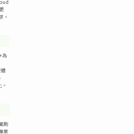
ud
更
求。
+為
費體
e
動化。
範勒
域專業