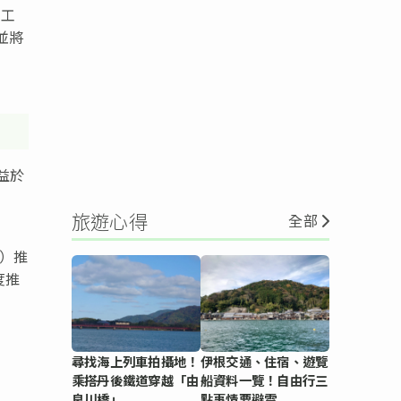
護工
發並將
受益於
旅遊心得
全部
日）推
季度推
尋找海上列車拍攝地！
伊根交通、住宿、遊覽
乘搭丹後鐵道穿越「由
船資料一覽！自由行三
良川橋」
點事情要避雷