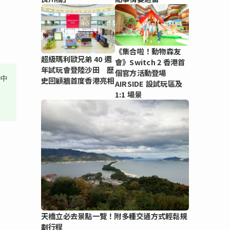
《集合啦！動物森友
超級瑪利歐兄弟 40 週
會》Switch 2 香港首
年試玩會登陸沙田 歷
個官方活動登場
其中
史回顧牆首度香港亮相
AIRSIDE 設試玩區及
1:1 場景
天橋立必去景點一覽！附多種交通方式輕鬆規
劃行程