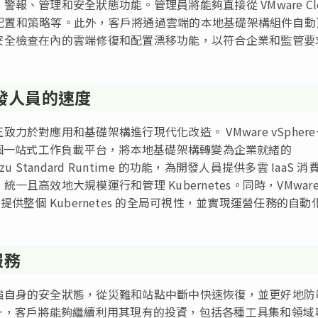
、管理和安全狀態功能。管理員將能夠直接從 VMware Clo
署的配置和策略等。此外，客戶將通過雲端的本地基礎架構組件自動
安全檢查在內的雲端修復和配置漂移功能，以符合企業和監管要
快開發人員的速度
於對應用和基礎架構進行現代化改造。 VMware vSphere
供了一個一站式工作負載平台，將本地基礎架構轉變為企業就緒的
zu Standard Runtime 的功能，為開發人員提供多雲 IaaS 消
高效地大規模運行和管理 Kubernetes。同時，VMwar
 的加入將為客戶提供整個 Kubernetes 的全局可視性，並實現運營任務的自
服務
強自身的安全狀態，從災難和站點中斷中快速恢復，並更好地防
re vSAN+，客戶將能夠繼續利用其現有的投資，包括各種工具集和領