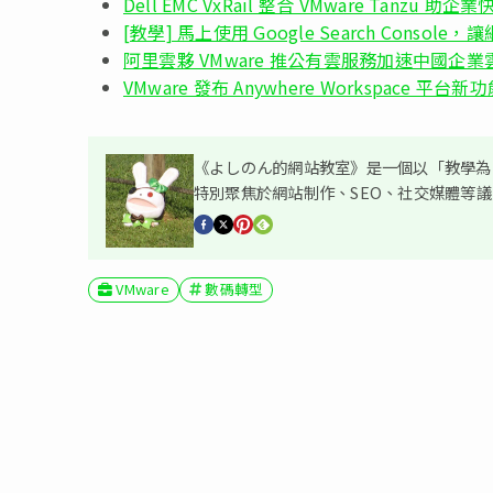
Dell EMC VxRail 整合 VMware Tanzu 助企業
[教學] 馬上使用 Google Search Console，
阿里雲夥 VMware 推公有雲服務加速中國企
VMware 發布 Anywhere Workspace 
《よしのん的網站教室》是一個以「教學為主
特別聚焦於網站制作、SEO、社交媒體等
VMware
數碼轉型