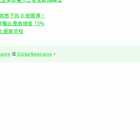
常態下的 8 道選擇！
佔數碼詐騙比重激增達 75%
案簡化運算流程
wire
或
GlobeNewswire
。