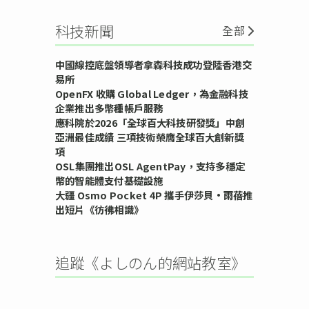
科技新聞
全部
中國線控底盤領導者拿森科技成功登陸香港交
易所
OpenFX 收購 Global Ledger，為金融科技
企業推出多幣種帳戶服務
應科院於2026「全球百大科技研發獎」中創
亞洲最佳成績 三項技術榮膺全球百大創新獎
項
OSL集團推出OSL AgentPay，支持多穩定
幣的智能體支付基礎設施
大疆 Osmo Pocket 4P 攜手伊莎貝•雨蓓推
出短片《彷彿相識》
追蹤《よしのん的網站教室》