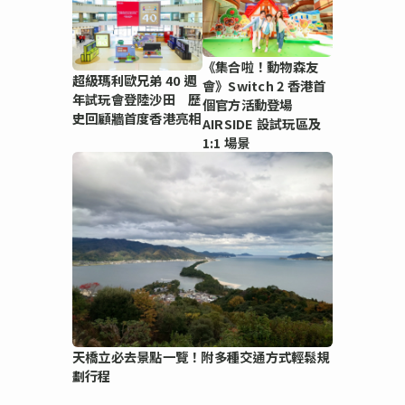
《集合啦！動物森友
超級瑪利歐兄弟 40 週
會》Switch 2 香港首
年試玩會登陸沙田 歷
個官方活動登場
史回顧牆首度香港亮相
AIRSIDE 設試玩區及
1:1 場景
天橋立必去景點一覽！附多種交通方式輕鬆規
劃行程