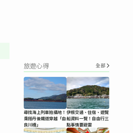
旅遊心得
全部
尋找海上列車拍攝地！
伊根交通、住宿、遊覽
乘搭丹後鐵道穿越「由
船資料一覽！自由行三
良川橋」
點事情要避雷