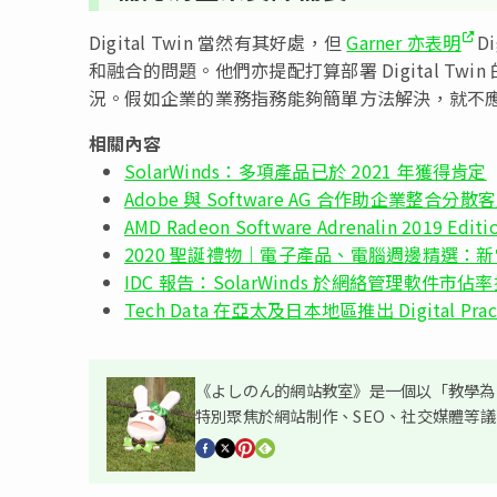
Digital Twin 當然有其好處，但
Garner 亦表明
D
和融合的問題。他們亦提配打算部署 Digital Tw
況。假如企業的業務指務能夠簡單方法解決，就不應部署 D
相關內容
SolarWinds：多項產品已於 2021 年獲得肯定
Adobe 與 Software AG 合作助企業整合分
AMD Radeon Software Adrenalin 2019
2020 聖誕禮物｜電子產品、電腦週邊精選：新
IDC 報告：SolarWinds 於網絡管理軟件市佔
Tech Data 在亞太及日本地區推出 Digital Practi
《よしのん的網站教室》是一個以「教學為主
特別聚焦於網站制作、SEO、社交媒體等