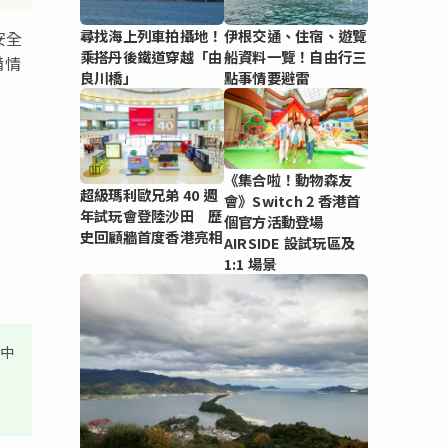
尋找海上列車拍攝地！
伊根交通、住宿、遊覽
安全
乘搭丹後鐵道穿越「由
船資料一覽！自由行三
備情
良川橋」
點事情要避雷
《集合啦！動物森友
超級瑪利歐兄弟 40 週
會》Switch 2 香港首
年試玩會登陸沙田 歷
個官方活動登場
史回顧牆首度香港亮相
AIRSIDE 設試玩區及
1:1 場景
其中