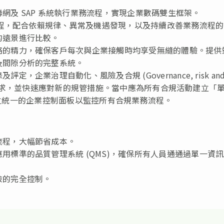
網及 SAP 系統執行業務流程，實現企業數碼雙生框架。
務流程，配合依賴規律、異常及機遇發現，以及持續改善業務流程
的遠景進行比較。
絡的精力，確保客戶每次與企業接觸時均享受無縫的體驗。提供
及間隙分析的完整系統。
企業治理自動化、風險及合規 (Governance, risk an
遵從監管要求，並快速應對新的規管措施。當中應為所有合規活動建立「
)」 ，亦應設立統一的企業控制面板以監控所有合規業務流程。
流程，大幅節省成本。
用標準的品質管理系統 (QMS)，確保所有人員通通過單一資
險的完全控制。