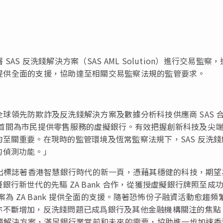
SAS 反洗錢解決方案（SAS AML Solution）進行交易監察
nk提供全面的支援，協助達至相關交易監察法規的監管要求。
與全球領先防欺詐及反洗錢解決方案及數據分析科技供應商 SAS 
爲全港首間為市民提供零售服務的虛擬銀行。有效把握創新科技及尖
至關重要。在現時的監管環境及恆常監察法規下，SAS 反洗錢
的偵測功能。」
推出標誌著香港智慧銀行時代的新一頁，憑藉其穩健的科技，期望
行新世代的先驅 ZA Bank 合作，從獲授虛擬銀行牌照至成
案為 ZA Bank 提供全面的支援。隨著恐怖份子融資活動愈趨頻
亦不斷增加，反洗錢問題已成爲銀行及其他金融機構關注的焦點
洗錢解決方案，滿足銀行業當前和未來的需要，協助進一步加速香