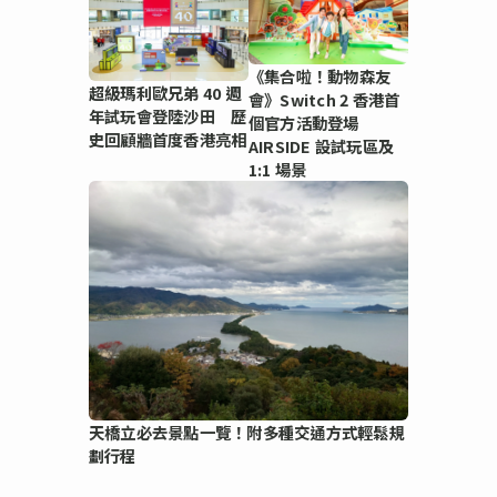
《集合啦！動物森友
超級瑪利歐兄弟 40 週
會》Switch 2 香港首
年試玩會登陸沙田 歷
個官方活動登場
史回顧牆首度香港亮相
AIRSIDE 設試玩區及
1:1 場景
天橋立必去景點一覽！附多種交通方式輕鬆規
劃行程