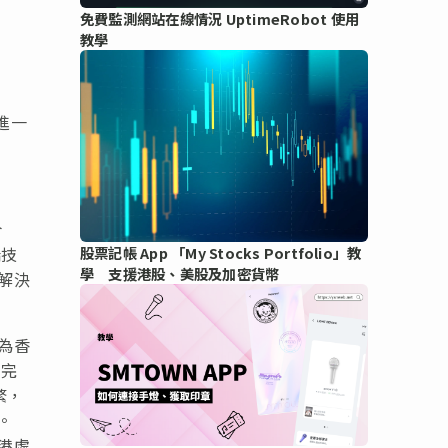
免費監測網站在線情況 UptimeRobot 使用
教學
，進一
合
端技
股票記帳 App 「My Stocks Portfolio」教
學 支援港股、美股及加密貨幣
解決
為香
功完
繁，
。
港虛