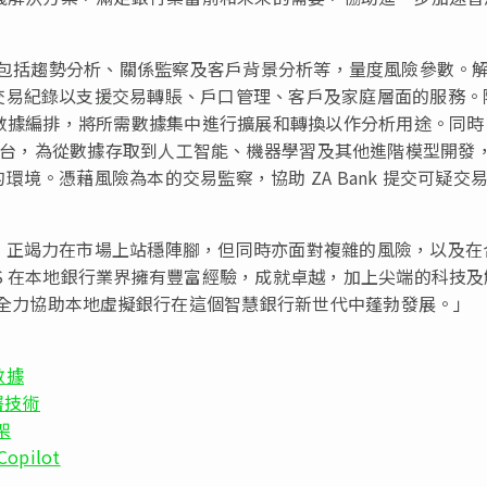
戶交易，包括趨勢分析、關係監察及客戶背景分析等，量度風險參數。
交易紀錄以支援交易轉賬、戶口管理、客戶及家庭層面的服務。
及數據編排，將所需數據集中進行擴展和轉換以作分析用途。同時
iya 平台，為從數據存取到人工智能、機器學習及其他進階模型開發
境。憑藉風險為本的交易監察，協助 ZA Bank 提交可疑交
，正竭力在市場上站穩陣腳，但同時亦面對複雜的風險，以及在
S 在本地銀行業界擁有豐富經驗，成就卓越，加上尖端的科技及
繼續全力協助本地虛擬銀行在這個智慧銀行新世代中蓬勃發展。」
析數據
署技術
上架
opilot