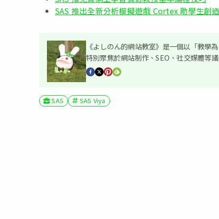
SAS 推出全新分析模擬遊戲 Cortex 助學生
《よしのん的網站教室》是一個以「教學為主
特別聚焦於網站制作、SEO、社交媒體等
SAS
SAS Viya