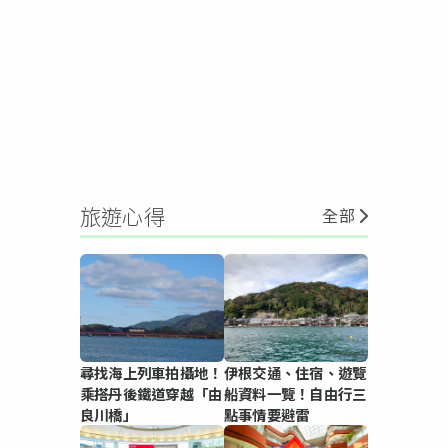
旅遊心得
全部
尋找海上列車拍攝地！
伊根交通、住宿、遊覽
乘搭丹後鐵道穿越「由
船資料一覽！自由行三
良川橋」
點事情要避雷