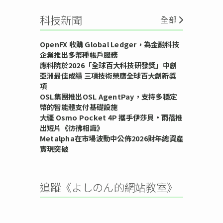
科技新聞
全部
OpenFX 收購 Global Ledger，為金融科技
企業推出多幣種帳戶服務
應科院於2026「全球百大科技研發獎」中創
亞洲最佳成績 三項技術榮膺全球百大創新獎
項
OSL集團推出OSL AgentPay，支持多穩定
幣的智能體支付基礎設施
大疆 Osmo Pocket 4P 攜手伊莎貝•雨蓓推
出短片《彷彿相識》
Metalpha在市場波動中公佈2026財年總資產
實現突破
追蹤《よしのん的網站教室》