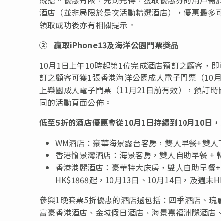
酒店（並非局限於是次活動精選酒店），優惠最多可減
領取成功後亦有相關提示。
②
贏取
iPhone13及海洋公園門票獎品
10月1日上午10時起第1位完成酒店預訂之顧客，即可
訂之顧客可獲1張香港海洋公園成人電子門票（10月
上樂園成人電子門票（11月21日前有效），預訂時
同的活動頁面公佈。
低至
5
折
的酒店
優惠會從
10月1日持續到10月10日
，
WM酒店：豪華海景露台客房，雙人早餐+雙人下午
香港愉景灣酒店：海景客房，雙人自助早餐 + 暢玩
香港港麗酒店：豪華特大床房，雙人自助早餐+
HK$1868起，10月13日、10月14日，及週末HK
參與1晚套票5折優惠的酒店還包括：四季酒店、瑰
富豪香港酒店、金域假日酒店、海景嘉福洲際酒店