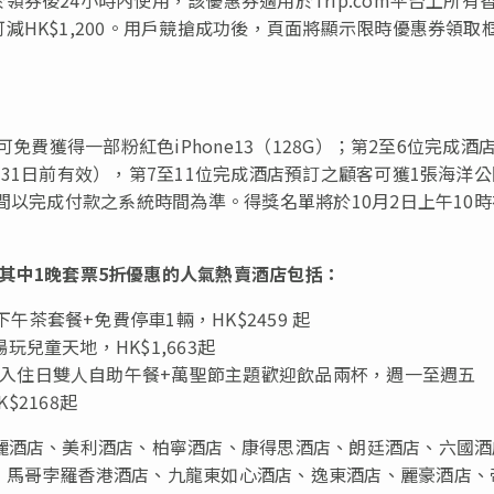
HK$1,200。用戶競搶成功後，頁面將顯示限時優惠券領取
免費獲得一部粉紅色iPhone13（128G）；第2至6位完成酒
31日前有效），第7至11位完成酒店預訂之顧客可獲1張海洋
間以完成付款之系統時間為準。得獎名單將於10月2日上午10
其中
1晚套票5折優惠的人氣熱賣酒店包括：
茶套餐+免費停車1輛，HK$2459 起
兒童天地，HK$1,663起
入住日雙人自助午餐+萬聖節主題歡迎飲品兩杯，週一至週五
$2168起
麗酒店、美利酒店、柏寧酒店、康得思酒店、朗廷酒店、六國酒
、馬哥孛羅香港酒店、九龍東如心酒店、逸東酒店、麗豪酒店、