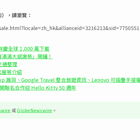
則），請瀏覽：
rsale.html?locale=zh_hk&allianceid=3216213&sid=7750551
慶全球 1,000 萬下載
週年驚喜滿滿大感謝祭」開鑼！
交通整理
松屋等介紹
App 漏洞、Google Travel 整合旅遊資訊、Lenovo 可摺疊手提
開聯名合作迎 Hello Kitty 50 週年
wire
或
GlobeNewswire
。