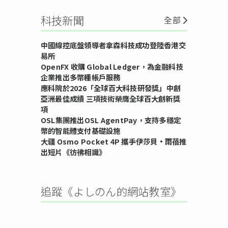
科技新聞
全部
中國線控底盤領導者拿森科技成功登陸香港交
易所
OpenFX 收購 Global Ledger，為金融科技
企業推出多幣種帳戶服務
應科院於2026「全球百大科技研發獎」中創
亞洲最佳成績 三項技術榮膺全球百大創新獎
項
OSL集團推出OSL AgentPay，支持多穩定
幣的智能體支付基礎設施
大疆 Osmo Pocket 4P 攜手伊莎貝•雨蓓推
出短片《彷彿相識》
追蹤《よしのん的網站教室》