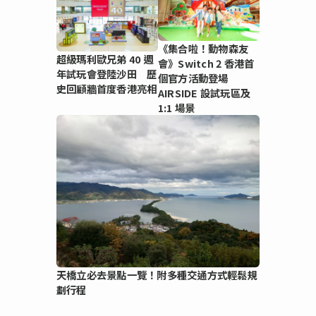
《集合啦！動物森友
超級瑪利歐兄弟 40 週
會》Switch 2 香港首
年試玩會登陸沙田 歷
個官方活動登場
史回顧牆首度香港亮相
AIRSIDE 設試玩區及
1:1 場景
天橋立必去景點一覽！附多種交通方式輕鬆規
劃行程