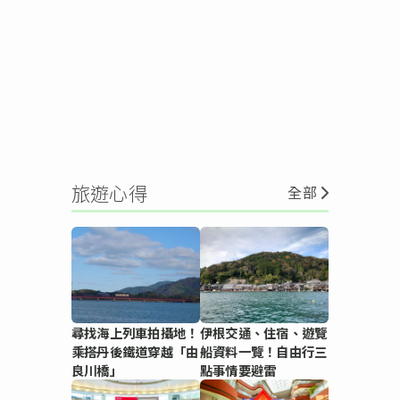
旅遊心得
全部
尋找海上列車拍攝地！
伊根交通、住宿、遊覽
乘搭丹後鐵道穿越「由
船資料一覽！自由行三
良川橋」
點事情要避雷