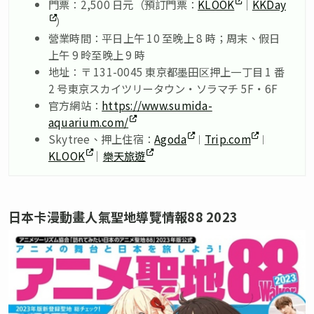
門票：2,500 日元（預訂門票：
KLOOK
｜
KKDay
）
營業時間：平日上午 10 至晚上 8 時；周末、假日
上午 9 昤至晚上 9 時
地址：〒 131-0045 東京都墨田区押上一丁目 1 番
2 号東京スカイツリータウン・ソラマチ 5F・6F
官方網站：
https://www.sumida-
aquarium.com/
Skytree、押上住宿：
Agoda
︱
Trip.com
︱
KLOOK
｜
樂天旅遊
日本卡漫動畫人氣聖地導覽情報88 2023