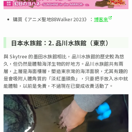
購買《アニメ聖地88Walker 2023》：
博客來
日本水族館：2. 品川水族館（東京）
與 Skytree 的墨田水族館相比，品川水族館的歷史較為悠
久，但仍然是體驗海洋生物的好地方。品川水族館共有兩
層，上層是海面樓層，塑造東京灣的海洋面貌，尤其有趣的
是會吸附人體角質的「淡紅墨頭魚」，只要把手放入水中就
能體驗，以前是免費，不過現在已變成收費活動了。