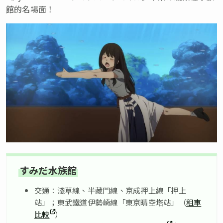
館的名場面！
すみだ水族館
交通：淺草線、半藏門線、京成押上線「押上
站」；東武鐵道伊勢崎線「東京晴空塔站」（
租車
比較
）