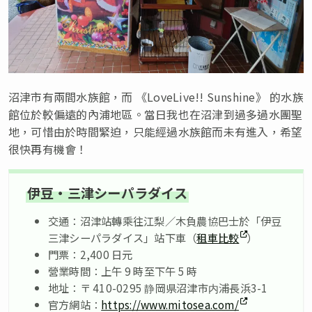
沼津市有兩間水族館，而 《LoveLive!! Sunshine》 的水族
館位於較偏遠的內浦地區。當日我也在沼津到過多過水團聖
地，可惜由於時間緊迫，只能經過水族館而未有進入，希望
很快再有機會！
伊豆・三津シーパラダイス
交通：沼津站轉乘往江梨／木負農協巴士於「伊豆
三津シーパラダイス」站下車（
租車比較
）
門票：2,400 日元
營業時間：上午 9 時至下午 5 時
地址：〒 410-0295 静岡県沼津市内浦長浜3-1
官方網站：
https://www.mitosea.com/