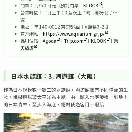
門票：1,350 日元（預訂門票：
KLOOK
）
營業時間：平日上午 10 至晚上 7 時；部分日子休
館
地址：〒 140-0012 東京都品川区勝島3-2-1
官方網站：
https://www.aquarium.gr.jp/
品川住宿：
Agoda
︱
Trip.com
︱
KLOOK
｜
樂
天旅遊
日本水族館：3. 海遊館（大阪）
作為日本規模數一數二的水族館，海遊館擁有不同種類的生
物。海遊館以環太平洋為主題，由一踏入水底隧道，到地上
的日本森林，至步入海底，絕對使遊客目不瑕給。