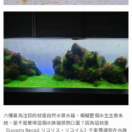
六樓最為注目的就是自然水景水箱，模擬整個水生生態系
統。是不是覺得這個水族箱很熟口面？因為這就是
《Lycoris Recoil リコリス・リコイル》千束帶瀧奈在水族