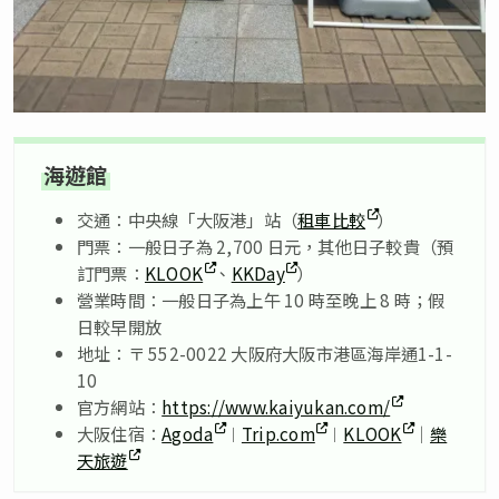
海遊館
交通：中央線「大阪港」站（
租車比較
）
門票：一般日子為 2,700 日元，其他日子較貴（預
訂門票：
KLOOK
、
KKDay
）
營業時間：一般日子為上午 10 時至晚上 8 時；假
日較早開放
地址：〒 552-0022 大阪府大阪市港區海岸通1-1-
10
官方網站：
https://www.kaiyukan.com/
大阪住宿：
Agoda
︱
Trip.com
︱
KLOOK
｜
樂
天旅遊