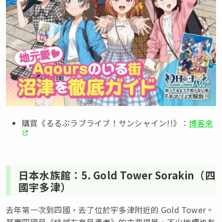
購買《るるぶラブライブ！サンシャイン!!》：
博客來
日本水族館：5. Gold Tower Sorakin（四
國宇多津）
去年第一次到四國，去了位於宇多津附近的 Gold Tower。
其實四國是《結城友奈是勇者》的主要場景，不少地標也有