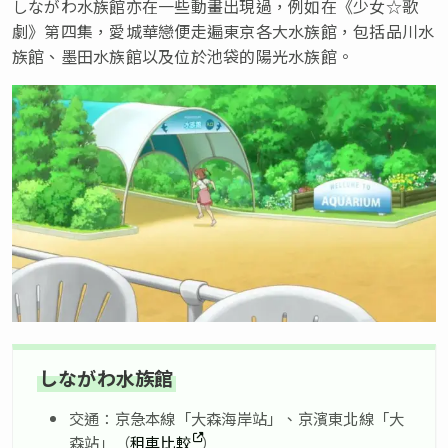
しながわ水族館亦在一些動畫出現過，例如在《少女☆歌
劇》第四集，愛城華戀便走遍東京各大水族館，包括品川水
族館、墨田水族館以及位於池袋的陽光水族館。
しながわ水族館
交通：京急本線「大森海岸站」、京濱東北線「大
森站」（
租車比較
）