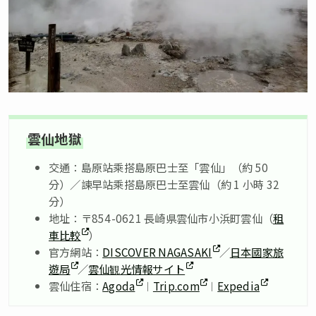
雲仙地獄
交通：島原站乘搭島原巴士至「雲仙」（約 50
分）／諫早站乘搭島原巴士至雲仙（約 1 小時 32
分）
地址：〒854-0621 長崎県雲仙市小浜町雲仙（
租
車比較
）
官方網站：
DISCOVER NAGASAKI
／
日本國家旅
遊局
／
雲仙観光情報サイト
雲仙住宿：
Agoda
︱
Trip.com
︱
Expedia