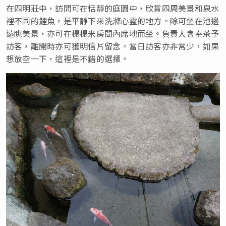
在四明莊中，訪問可在恬靜的庭園中，欣賞四周美景和泉水
裡不同的鯉魚，是平靜下來洗滌心靈的地方。除可坐在池邊
遠眺美景，亦可在榻榻米房間內席地而坐。負責人會奉茶予
訪客，離開時亦可獲明信片留念。當日訪客亦非常少，如果
想放空一下，這裡是不錯的選擇。