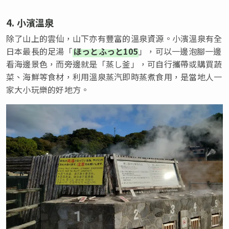
4. 小濱溫泉
除了山上的雲仙，山下亦有豐富的溫泉資源。小濱溫泉有全
日本最長的足湯「
ほっとふっと105
」，可以一邊泡腳一邊
看海邊景色，而旁邊就是「蒸し釜」，可自行攜帶或購買蔬
菜、海鮮等食材，利用溫泉蒸汽即時蒸煮食用，是當地人一
家大小玩樂的好地方。