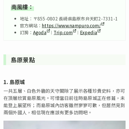
南風樓：
地址：〒855-0802 長崎県島原市弁天町2-7331-1
官方網站：
https://www.nampuro.com/
訂房：
Agoda
︱
Trip.com
︱
Expedia
島原景點
1. 島原城
一共五層、白色外牆的天守閣除了展示各種珍貴史料，亦可
在頂層欣賞島原風光。可惜當日前往時島原城正在修葺，未
能登上展望所；而島原城內訪客雖然寥寥可數，但居然見到
兩個外國人，相信現在應該有更多訪問吧。