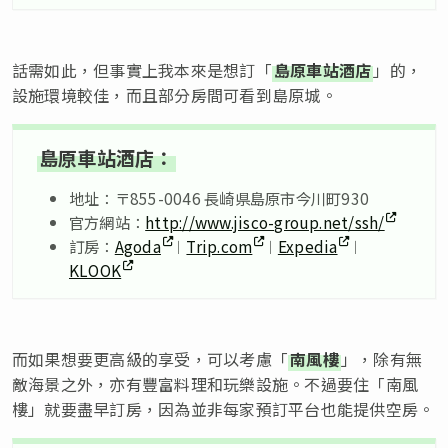
話需如此，但事實上我本來是想訂「
島原車站酒店
」的，
設施環境較佳，而且部分房間可看到島原城。
島原車站酒店：
地址：〒855-0046 長崎県島原市今川町930
官方網站：
http://www.jisco-group.net/ssh/
訂房：
Agoda
︱
Trip.com
︱
Expedia
︱
KLOOK
而如果想要更高級的享受，可以考慮「
南風樓
」，除有無
敵海景之外，亦有豐富料理和玩樂設施。不過要住「南風
樓」就要盡早訂房，因為並非每家預訂平台也能提供空房。