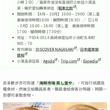
小時 2 分）／島原市並沒有直接巴士前往小濱溫
泉，需於雲仙轉車前往（
租車比較
）
開放時間：【4月 – 10月】10:00 – 19:00（蒸し釜
最後接待時間18:00、關閉時間 18:30）／【11月
– 3月】10:00 – 18:00（蒸し釜 最後接待時間
17:00、關閉時間 17:30分）
地址：〒854-0514 長崎県雲仙市小浜町北本町
905 – 70
官方網站：
DISCOVER NAGASAKI
／
日本國家旅
遊局
小濱溫泉住宿：
Agoda
︱
Trip.com
︱
Expedia
走多數步亦可到達「
海鮮市場 蒸し釜や
」，可自行挑選各
種食材，然後交給職員蒸煮。職員會給食客計時器，時間一
到便可拿取食物。