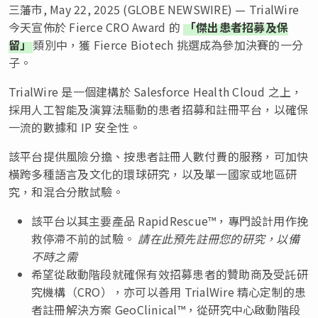
三藩市, May 22, 2025 (GLOBE NEWSWIRE) — TrialWire
今天宣佈於 Fierce CRO Award 的
「傑出患者招募及保
留」
類別中，獲 Fierce Biotech 挑選成為參加決賽的一分
子。
TrialWire 是一個建構於 Salesforce Health Cloud 之上，
採用人工智能及演算法驅動的患者招募和註冊平台，以確保
一流的數據和 IP 安全性。
該平台提供風險分擔、按患者註冊人數付費的服務，可加快
橫跨多種語言及文化的環球研究，以及單一國家或地區研
究，和混合分散試驗。
該平台以其主要產品 RapidRescue™，專門設計用作挽
救停滯不前的試驗。
請在此預先註冊您的研究，以備
不時之需
希望從啟動階段就確保有效招募患者的贊助商及受託研
究機構（CRO），亦可以善用 TrialWire 精心定制的患
者註冊解決方案 GeoClinical™，從研究中心啟動階段