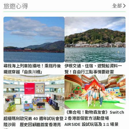
旅遊心得
全部
尋找海上列車拍攝地！乘搭丹後
伊根交通、住宿、遊覽船資料一
鐵道穿越「由良川橋」
覽！自由行三點事情要避雷
《集合啦！動物森友會》Switch
2 香港首個官方活動登場
超級瑪利歐兄弟 40 週年試玩會登
AIRSIDE 設試玩區及 1:1 場景
陸沙田 歷史回顧牆首度香港亮