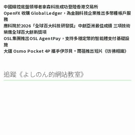
中國線控底盤領導者拿森科技成功登陸香港交易所
OpenFX 收購 Global Ledger，為金融科技企業推出多幣種帳戶服
務
應科院於2026「全球百大科技研發獎」中創亞洲最佳成績 三項技術
榮膺全球百大創新獎項
OSL集團推出OSL AgentPay，支持多穩定幣的智能體支付基礎設
施
大疆 Osmo Pocket 4P 攜手伊莎貝•雨蓓推出短片《彷彿相識》
追蹤《よしのん的網站教室》