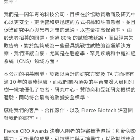
榮幸。
我們是一間年青的科技公司，目標在於協助贊助商及研究中
心以更安全、更明智和更迅速的方式招募和註冊患者，並且
促進研究中心與患者之間的溝通，以盡量提高保留率。 由
於患者招募的問題，超過 80% 的試驗被延誤，而且經常失
敗告終，對於能夠成為一些最具挑戰性試驗的首選解決方
案，我們深感自豪，尤其是在腫瘤學、罕見疾病和中樞神經
系統（CNS）領域方面。
本公司的招募團隊，於數以百計的研究方案及 TA 方面擁有
逾 10 年的實務經驗，而我們業內頂尖的平台開發人員則別
樹一幟地優化了患者、研究中心、贊助商和受託研究機構的
體驗，同時符合最高的數據安全標準。
感謝我們的客戶、合作夥伴，以及 Fierce Biotech 評審團
對我們的認可。」
Fierce CRO Awards 決賽入圍者的評審標準包括：創新與影
響力、可衡量的成果、可持續性與可擴展性，以及對道德和