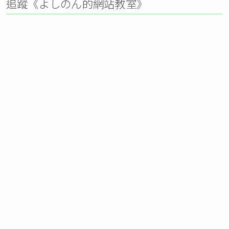
追蹤《よしのん的網站教室》