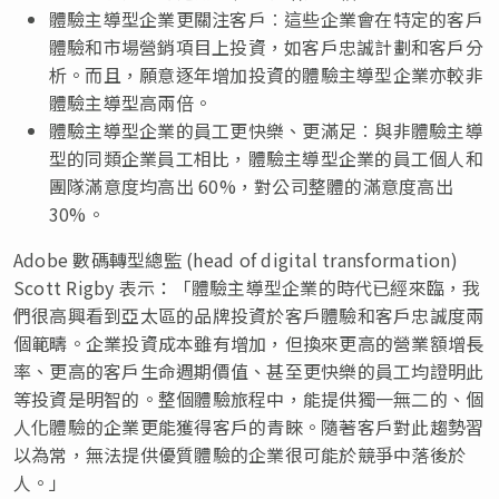
體驗主導型企業更關注客戶︰這些企業會在特定的客戶
體驗和市場營銷項目上投資，如客戶忠誠計劃和客戶分
析。而且，願意逐年增加投資的體驗主導型企業亦較非
體驗主導型高兩倍。
體驗主導型企業的員工更快樂、更滿足︰與非體驗主導
型的同類企業員工相比，體驗主導型企業的員工個人和
團隊滿意度均高出 60%，對公司整體的滿意度高出
30%。
Adobe 數碼轉型總監 (head of digital transformation)
Scott Rigby 表示：「體驗主導型企業的時代已經來臨，我
們很高興看到亞太區的品牌投資於客戶體驗和客戶忠誠度兩
個範疇。企業投資成本雖有增加，但換來更高的營業額增長
率、更高的客戶生命週期價值、甚至更快樂的員工均證明此
等投資是明智的。整個體驗旅程中，能提供獨一無二的、個
人化體驗的企業更能獲得客戶的青睞。隨著客戶對此趨勢習
以為常，無法提供優質體驗的企業很可能於競爭中落後於
人。」