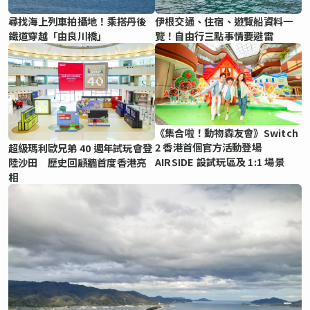
尋找海上列車拍攝地！乘搭丹後
伊根交通、住宿、遊覽船資料一
鐵道穿越「由良川橋」
覽！自由行三點事情要避雷
《集合啦！動物森友會》Switch
2 香港首個官方活動登場
超級瑪利歐兄弟 40 週年試玩會登
AIRSIDE 設試玩區及 1:1 場景
陸沙田 歷史回顧牆首度香港亮
相