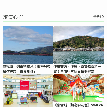
旅遊心得
全部
尋找海上列車拍攝地！乘搭丹後
伊根交通、住宿、遊覽船資料一
鐵道穿越「由良川橋」
覽！自由行三點事情要避雷
《集合啦！動物森友會》Switch