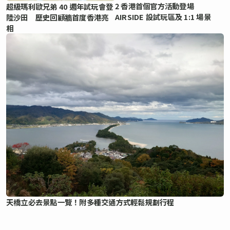
2 香港首個官方活動登場
超級瑪利歐兄弟 40 週年試玩會登
AIRSIDE 設試玩區及 1:1 場景
陸沙田 歷史回顧牆首度香港亮
相
天橋立必去景點一覽！附多種交通方式輕鬆規劃行程