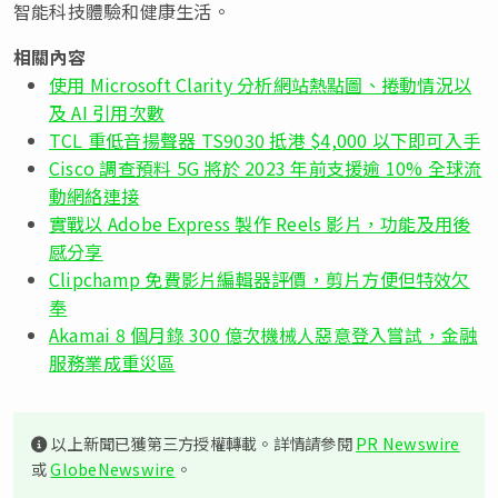
智能科技體驗和健康生活。
相關內容
使用 Microsoft Clarity 分析網站熱點圖、捲動情況以
及 AI 引用次數
TCL 重低音揚聲器 TS9030 抵港 $4,000 以下即可入手
Cisco 調查預料 5G 將於 2023 年前支援逾 10% 全球流
動網絡連接
實戰以 Adobe Express 製作 Reels 影片，功能及用後
感分享
Clipchamp 免費影片編輯器評價，剪片方便但特效欠
奉
Akamai 8 個月錄 300 億次機械人惡意登入嘗試，金融
服務業成重災區
以上新聞已獲第三方授權轉載。詳情請參閱
PR Newswire
或
GlobeNewswire
。