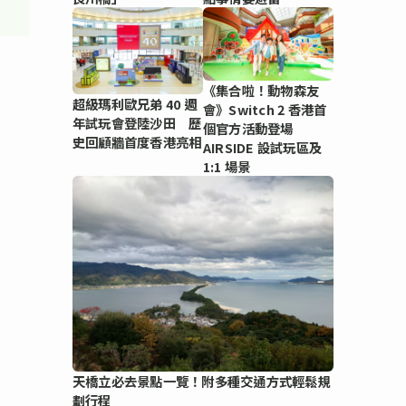
不
《集合啦！動物森友
超級瑪利歐兄弟 40 週
會》Switch 2 香港首
年試玩會登陸沙田 歷
個官方活動登場
史回顧牆首度香港亮相
AIRSIDE 設試玩區及
1:1 場景
天橋立必去景點一覽！附多種交通方式輕鬆規
劃行程