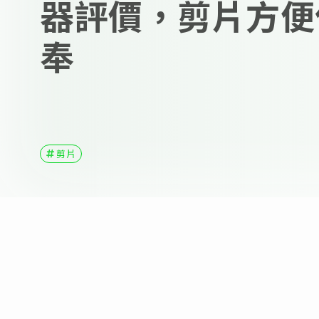
器評價，剪片方便
奉
剪片