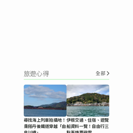
旅遊心得
全部
尋找海上列車拍攝地！
伊根交通、住宿、遊覽
乘搭丹後鐵道穿越「由
船資料一覽！自由行三
良川橋」
點事情要避雷