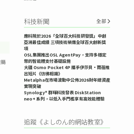
科技新聞
全部
應科院於2026「全球百大科技研發獎」中創
亞洲最佳成績 三項技術榮膺全球百大創新獎
項
OSL集團推出OSL AgentPay，支持多穩定
幣的智能體支付基礎設施
很簡
大疆 Osmo Pocket 4P 攜手伊莎貝•雨蓓推
出短片《彷彿相識》
Metalpha在市場波動中公佈2026財年總資產
實現突破
Synology® 群暉科技發表 DiskStation
neo+ 系列，以低入手門檻享有高效能體驗
追蹤《よしのん的網站教室》