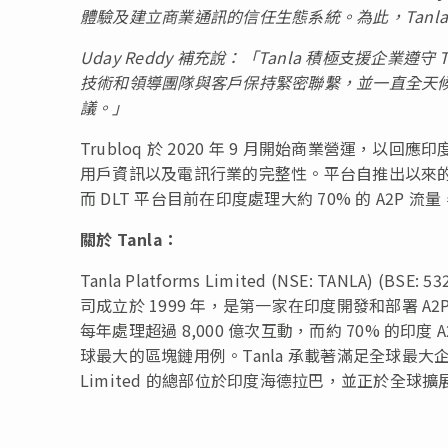
體驗及建立商業通訊的信任生態系統。為此，
Tanl
Uday Reddy
補充
說：「
Tanla
積極支援企業遵守
T
技術和領導團隊與客戶保持緊密聯繫，並一直全天
議。」
Trubloq 於 2020 年 9 月開始商業營運
用戶資訊以及電訊行業的完整性。平台自推出以來的營運效
而 DLT 平台目前在印度處理大約 70% 的 A2P 
關於
Tanla
：
Tanla Platforms Limited (NSE: TANLA
司成立於 1999 年，是第一家在印度開發和部署 A2P
每年處理超過 8,000 億次互動，而約 70% 的印度 
球最大的區塊鏈用例。Tanla 承載著滿足全球最大企業
Limited 的總部位於印度海德拉巴，並正於全球