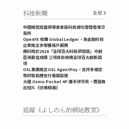
科技新聞
全部
中國線控底盤領導者拿森科技成功登陸香港交
易所
OpenFX 收購 Global Ledger，為金融科技
企業推出多幣種帳戶服務
應科院於2026「全球百大科技研發獎」中創
亞洲最佳成績 三項技術榮膺全球百大創新獎
項
OSL集團推出OSL AgentPay，支持多穩定
幣的智能體支付基礎設施
大疆 Osmo Pocket 4P 攜手伊莎貝•雨蓓推
出短片《彷彿相識》
追蹤《よしのん的網站教室》