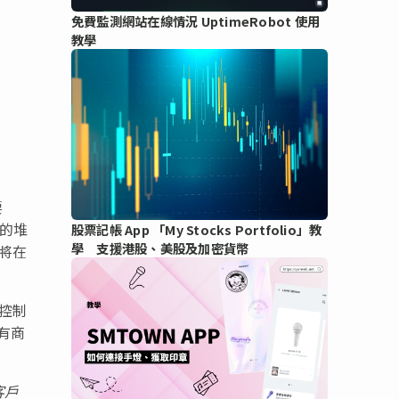
免費監測網站在線情況 UptimeRobot 使用
教學
要
鏈的堆
股票記帳 App 「My Stocks Portfolio」教
學 支援港股、美股及加密貨幣
，將在
、控制
有商
客
戶