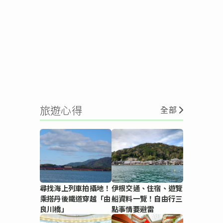
旅遊心得
全部
尋找海上列車拍攝地！
伊根交通、住宿、遊覽
乘搭丹後鐵道穿越「由
船資料一覽！自由行三
良川橋」
點事情要避雷