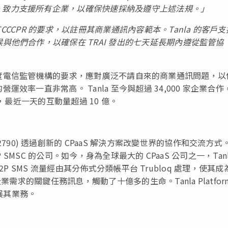
a
致力支援所有企業，以確保快速採納及遵守上述法規。」
CCCPR
的要求，以註冊其商業通訊
內容範本。
Tanla
的客
戶支
候與他們合作，以確保在
TRAI
發出的七天延長期
內遵從監管協
，以回應印度電信監管機構的要求，應對廣泛不請自來的商業通訊問題，
率一直非常高。 Tanla 至今與超過 34,000 家企業合作
流量，最近一天的互動量超過 10 億。
) (BSE: 532790) 透過創新的 CPaaS 解決方案改變世界的協作和交流方
 SMSC 的公司。如今，身為全球最大的 CPaaS 公司之一，Tanl
A2P SMS 流量經由其分佈式分類帳平台 Trubloq 處理，使其成
需求的關鍵任務訊息，觸動了十億多的生命。Tanla Platfor
擴展其業務。