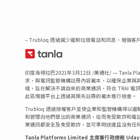
– Trubloq 透過減少遏制垃圾電話和訊息，增強
印度海得拉巴2021年3月12日 /美通社/ — Tanla P
求，與電訊監管機構註冊內容範本，以確保企業與其客戶之
棧，旨在解決不請自來的商業通訊，符合 TRAI 電訊
此區塊鏈平台上透過其預先註冊的範本進行檢查。
Trubloq 透過授權客戶並使企業和監管機構得
和管理向他們發出的商業通訊，從而免受欺詐和電
業通訊都安全及免受欺詐，並可準時送達且沒有任
Tanla Platforms Limited
主席兼行政總裁
Uday