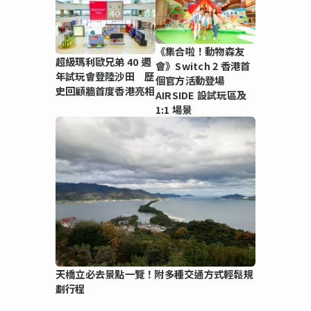
《集合啦！動物森友
超級瑪利歐兄弟 40 週
會》Switch 2 香港首
年試玩會登陸沙田 歷
個官方活動登場
史回顧牆首度香港亮相
AIRSIDE 設試玩區及
1:1 場景
天橋立必去景點一覽！附多種交通方式輕鬆規
劃行程