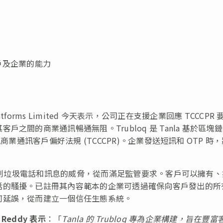
客戶及企業的能力
latforms Limited 今天表示，公司正在支援企業回應 TCCCPR 
間的商業通訊暢通無阻。Trubloq 是 Tanla 基於區塊
商業通訊客戶偏好法規 (TCCCPR)。企業發送短訊和 OTP 時
以遏制垃圾電話和訊息的威脅，從而滿足監管要求。客戶可以擁有
話的騷擾。已註冊其內容範本的企業可透過確保向客戶發出的所
何延誤，從而建立一個信任生態系統。
 Reddy
表示
：「
Tanla
的
Trubloq
專為企業構建，旨在豐富