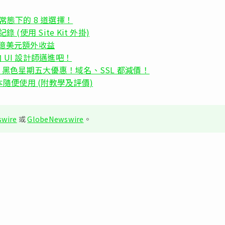
常態下的 8 道選擇！
全記錄 (使用 Site Kit 外掛)
0 億美元額外收益
向 UI 設計師邁進吧！
eap 黑色星期五大優惠！域名、SSL 都減價！
範本隨便使用 (附教學及評價)
wire
或
GlobeNewswire
。