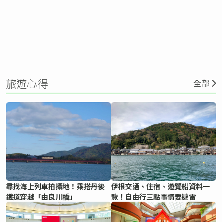
旅遊心得
全部
尋找海上列車拍攝地！乘搭丹後
伊根交通、住宿、遊覽船資料一
鐵道穿越「由良川橋」
覽！自由行三點事情要避雷