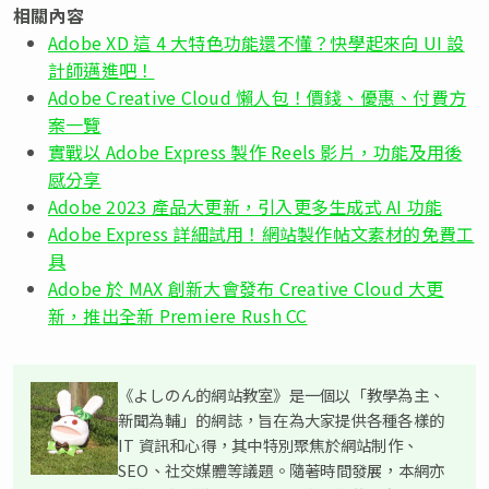
相關內容
Adobe XD 這 4 大特色功能還不懂？快學起來向 UI 設
計師邁進吧！
Adobe Creative Cloud 懶人包！價錢、優惠、付費方
案一覽
實戰以 Adobe Express 製作 Reels 影片，功能及用後
感分享
Adobe 2023 產品大更新，引入更多生成式 AI 功能
Adobe Express 詳細試用！網站製作帖文素材的免費工
具
Adobe 於 MAX 創新大會發布 Creative Cloud 大更
新，推出全新 Premiere Rush CC
《よしのん的網站教室》是一個以「教學為主、
新聞為輔」的網誌，旨在為大家提供各種各樣的
IT 資訊和心得，其中特別聚焦於網站制作、
SEO、社交媒體等議題。隨著時間發展，本網亦