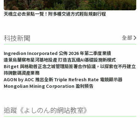
天橋立必去景點一覽！附多種交通方式輕鬆規劃行程
科技新聞
全部
Ingredion Incorporated 公佈 2026 年第二季度業績
遠景烏蘭察布星河基地投產 打造吉瓦級AI基礎設施新模式
Bitget 與格勒普正念之城管理局簽署合作協議，以探索在不丹建立
持牌數碼資產業務
AGON by AOC 推出全新 Triple Refresh Rate 電競顯示器
Mongolian Mining Corporation 盈利預告
追蹤《よしのん的網站教室》