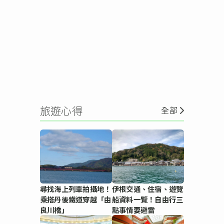
旅遊心得
全部
尋找海上列車拍攝地！
伊根交通、住宿、遊覽
乘搭丹後鐵道穿越「由
船資料一覽！自由行三
良川橋」
點事情要避雷