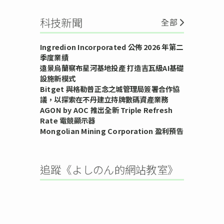
科技新聞
全部
Ingredion Incorporated 公佈 2026 年第二
季度業績
遠景烏蘭察布星河基地投產 打造吉瓦級AI基礎
設施新模式
Bitget 與格勒普正念之城管理局簽署合作協
議，以探索在不丹建立持牌數碼資產業務
AGON by AOC 推出全新 Triple Refresh
Rate 電競顯示器
Mongolian Mining Corporation 盈利預告
追蹤《よしのん的網站教室》