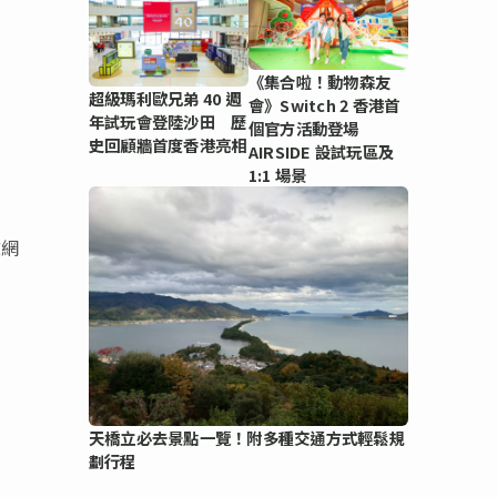
《集合啦！動物森友
超級瑪利歐兄弟 40 週
會》Switch 2 香港首
年試玩會登陸沙田 歷
個官方活動登場
史回顧牆首度香港亮相
AIRSIDE 設試玩區及
1:1 場景
文網
天橋立必去景點一覽！附多種交通方式輕鬆規
劃行程