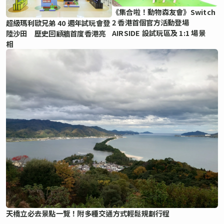
《集合啦！動物森友會》Switch
2 香港首個官方活動登場
超級瑪利歐兄弟 40 週年試玩會登
AIRSIDE 設試玩區及 1:1 場景
陸沙田 歷史回顧牆首度香港亮
相
天橋立必去景點一覽！附多種交通方式輕鬆規劃行程