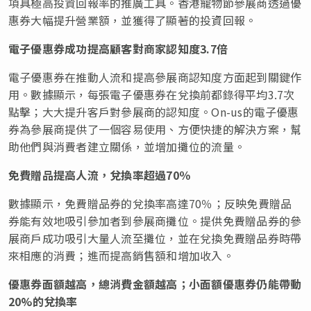
項具極高投資回報率的推廣工具。香港寵物節參展商透過優
惠券大幅提升營業額，並獲得了顯著的投資回報。
電子優惠券成功提高顧客對商家認知度
3.7
倍
電子優惠券在推動人流和提高參展商認知度方面起到關鍵作
用。數據顯示，每張電子優惠券在兌換前都錄得平均3.7次
點擊；大大提升客戶對參展商的認知度。On-us的電子優惠
券為參展商提供了一個容易使用、方便快捷的解決方案，幫
助他們與消費者建立關係，並增加攤位的流量。
免費贈品提高人流，兌換率超過
70
％
數據顯示，免費贈品券的兌換率高達70％；反映免費贈品
券能有效地吸引參加者到參展商攤位。提供免費贈品券的參
展商戶成功吸引大量人流至攤位，並在兌換免費贈品券時帶
來相應的消費；進而提高銷售額和增加收入。
優惠券面額越高，總消費金額越高；小面額優惠券仍能帶動
20%
的兌換率