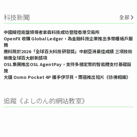
科技新聞
全部
中國線控底盤領導者拿森科技成功登陸香港交易所
OpenFX 收購 Global Ledger，為金融科技企業推出多幣種帳戶服
務
應科院於2026「全球百大科技研發獎」中創亞洲最佳成績 三項技術
榮膺全球百大創新獎項
OSL集團推出OSL AgentPay，支持多穩定幣的智能體支付基礎設
施
大疆 Osmo Pocket 4P 攜手伊莎貝•雨蓓推出短片《彷彿相識》
追蹤《よしのん的網站教室》