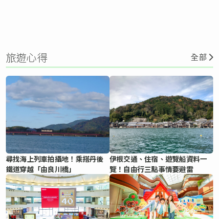
旅遊心得
全部
尋找海上列車拍攝地！乘搭丹後
伊根交通、住宿、遊覽船資料一
鐵道穿越「由良川橋」
覽！自由行三點事情要避雷