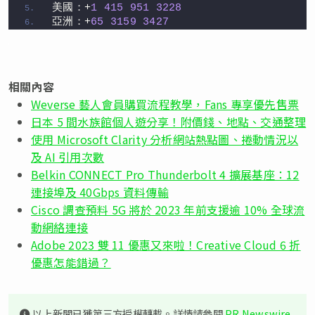
美國：+
1
415
951
3228
亞洲：+
65
3159
3427
相關內容
Weverse 藝人會員購買流程教學，Fans 專享優先售票
日本 5 間水族館個人遊分享！附價錢、地點、交通整理
使用 Microsoft Clarity 分析網站熱點圖、捲動情況以
及 AI 引用次數
Belkin CONNECT Pro Thunderbolt 4 擴展基座：12
連接埠及 40Gbps 資料傳輸
Cisco 調查預料 5G 將於 2023 年前支援逾 10% 全球流
動網絡連接
Adobe 2023 雙 11 優惠又來啦！Creative Cloud 6 折
優惠怎能錯過？
以上新聞已獲第三方授權轉載。詳情請參閱
PR Newswire