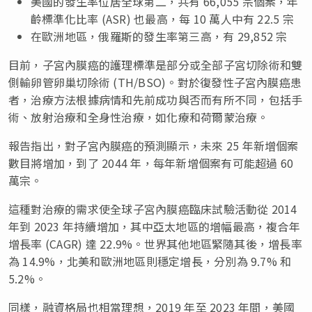
美國的發生率位居全球第二，共有 66,055 宗個案，年
齡標準化比率 (ASR) 也最高，每 10 萬人中有 22.5 宗
在歐洲地區，俄羅斯的發生率第三高，有 29,852 宗
目前，子宮內膜癌的護理標準是部分或全部子宮切除術和雙
側輸卵管卵巢切除術 (TH/BSO)。對於復發性子宮內膜癌患
者，治療方法根據病情和先前成功與否而有所不同，包括手
術、放射治療和全身性治療，如化療和荷爾蒙治療。
報告指出，對子宮內膜癌的預測顯示，未來 25 年新增個案
數目將增加，到了 2044 年，每年新增個案有可能超過 60
萬宗。
這種對治療的需求使全球子宮內膜癌臨床試驗活動從 2014
年到 2023 年持續增加，其中亞太地區的增幅最高，複合年
增長率 (CAGR) 達 22.9%。世界其他地區緊隨其後，增長率
為 14.9%，北美和歐洲地區則穩定增長，分別為 9.7% 和
5.2%。
同樣，融資格局也相當理想，2019 年至 2023 年間，美國