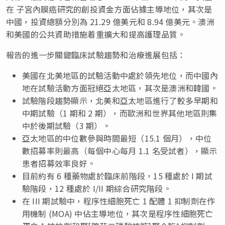
在 子宮內膜癌研究的創投資金方面佔據主導地位，其次是
中國，投資總額分別為 21.29 億美元和 8.94 億美元。澳洲
和美國的公共資助措施着重擴大和提高護理品質。
報告的進一步關鍵臨床試驗趨勢和治療進展包括：
美國在北美地區的試驗活動中處於領先地位，而中國內
地在試驗活動方面冠絕亞太地區，其次是澳洲和韓國。
試驗階段趨勢顯示，北美和亞太地區進行了較多早期和
中期試驗（1 期和 2 期），而歐洲和世界其他地區則集
中於後期試驗（3 期）。
亞太地區的中位數參與時間最短（15.1 個月），中位
數招募率則最高（每個中心每月 1.1 名受試者），顯示
患者招募效率良好。
目前約有 6 種藥物處於臨床前階段，15 種處於 I 期試
驗階段，12 種處於 I/II 期綜合研究階段。
在 III 期試驗中，程序性細胞死亡 1 配體 1 抑制劑在作
用機制 (MOA) 中佔主導地位，其次是程序性細胞死亡