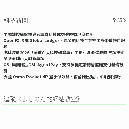
科技新聞
全部
中國線控底盤領導者拿森科技成功登陸香港交易所
OpenFX 收購 Global Ledger，為金融科技企業推出多幣種帳戶服
務
應科院於2026「全球百大科技研發獎」中創亞洲最佳成績 三項技術
榮膺全球百大創新獎項
OSL集團推出OSL AgentPay，支持多穩定幣的智能體支付基礎設
施
大疆 Osmo Pocket 4P 攜手伊莎貝•雨蓓推出短片《彷彿相識》
追蹤《よしのん的網站教室》