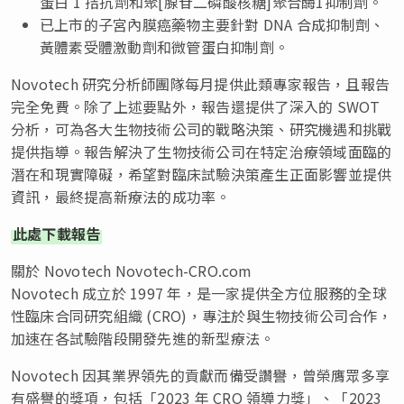
蛋白 1 拮抗劑和聚[腺苷二磷酸核糖]聚合酶1抑制劑。
已上市的子宮內膜癌藥物主要針對 DNA 合成抑制劑、
黃體素受體激動劑和微管蛋白抑制劑。
Novotech 研究分析師團隊每月提供此類專家報告，且報告
完全免費。除了上述要點外，報告還提供了深入的 SWOT
分析，可為各大生物技術公司的戰略決策、研究機遇和挑戰
提供指導。報告解決了生物技術公司在特定治療領域面臨的
潛在和現實障礙，希望對臨床試驗決策產生正面影響並提供
資訊，最終提高新療法的成功率。
此處下載報告
關於 Novotech Novotech-CRO.com
Novotech 成立於 1997 年，是一家提供全方位服務的全球
性臨床合同研究組織 (CRO)，專注於與生物技術公司合作，
加速在各試驗階段開發先進的新型療法。
Novotech 因其業界領先的貢獻而備受讚譽，曾榮膺眾多享
有盛譽的獎項，包括「2023 年 CRO 領導力獎」、「2023