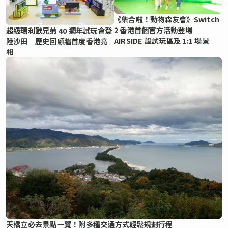
《集合啦！動物森友會》Switch
2 香港首個官方活動登場
超級瑪利歐兄弟 40 週年試玩會登
AIRSIDE 設試玩區及 1:1 場景
陸沙田 歷史回顧牆首度香港亮
相
天橋立必去景點一覽！附多種交通方式輕鬆規劃行程