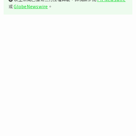
或
GlobeNewswire
。