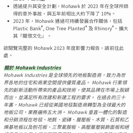
透過提升其安全計劃，Mohawk 於 2023 年在全球所錄
得的意外事故，與五年前相比大約下降了 10%。
2023 年，Mohawk 通過可持續發展合作關係，包括
®
®
®
Plastic Bank
, One Tree Planted
及 Rhinory
，擴大
其「關懷文化」。
欲閱覽完整的 Mohawk 2023 年度影響力報告，請前往此
處。
關於 Mohawk Industries
Mohawk Industries 是全球領先的地板製造商，致力為世
界各地的住宅和商業空間提供優質產品。 Mohawk 行業領
先的創新活動所帶來的產品和技術，使其品牌在市場上脫穎
而出，並滿足所有改建和新建工程的要求。 在過去的三十
年裏，Mohawk 已經從美國地毯製造商轉型為全球最大的
地板公司，業務遍佈五大洲。 Mohawk 垂直一體化的製造
和分銷流程在地毯、地氈、瓷磚、層壓板、木質、石質和乙
烯基地板以及刨花板、三聚氰胺板、高壓層壓裝飾面板和絕