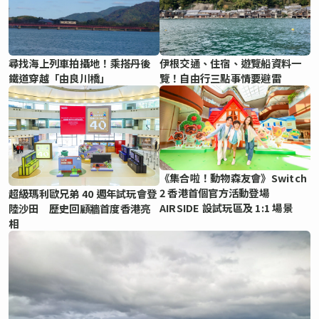
尋找海上列車拍攝地！乘搭丹後
伊根交通、住宿、遊覽船資料一
鐵道穿越「由良川橋」
覽！自由行三點事情要避雷
《集合啦！動物森友會》Switch
2 香港首個官方活動登場
超級瑪利歐兄弟 40 週年試玩會登
AIRSIDE 設試玩區及 1:1 場景
陸沙田 歷史回顧牆首度香港亮
相