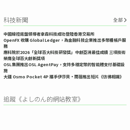
科技新聞
全部
中國線控底盤領導者拿森科技成功登陸香港交易所
OpenFX 收購 Global Ledger，為金融科技企業推出多幣種帳戶服
務
應科院於2026「全球百大科技研發獎」中創亞洲最佳成績 三項技術
榮膺全球百大創新獎項
OSL集團推出OSL AgentPay，支持多穩定幣的智能體支付基礎設
施
大疆 Osmo Pocket 4P 攜手伊莎貝•雨蓓推出短片《彷彿相識》
追蹤《よしのん的網站教室》