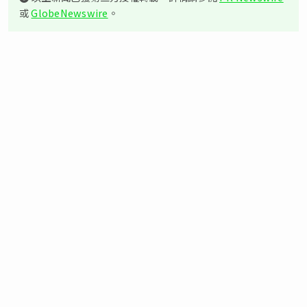
或
GlobeNewswire
。