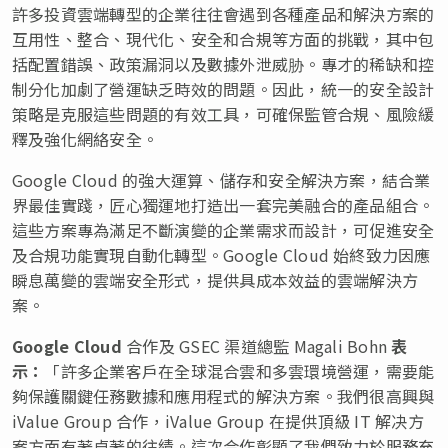
許多投資雲端轉型的企業往往會遇到各種產品和解決方案的
互用性、整合、現代化、安全和合規等方面的挑戰，其中包
括配置錯誤、政策漏洞以及數據外泄威胁。專才的稀缺和控
制分化加劇了營運缺乏時效的問題。因此，統一的安全設計
策略是克服這些問題的有效工具，可確保監管合規、風險緩
釋及強化網絡安全。
Google Cloud 的強大運算、儲存和安全解決方案，結合業
界最佳實踐，匠心獨運地打造出一套完美融合的產品組合。
這些方案專為滿足不斷演變的企業需求而設計，可促進安全
及合規功能實現自動化轉型。Google Cloud 始終致力因應
瞬息萬變的雲端安全形式，提供具成本效益的雲端解決方
案。
Google Cloud
合作及 GSEC 渠道總監
Magali Bohn
表
示：
「許多企業客戶在全球混合雲和多雲環境營運，需要能
夠保護關鍵任務數據和應用程式的解決方案。我們很高興與
iValue Group 合作，iValue Group 在提供頂級 IT 解决方
案方面有著卓著的往績。這次合作彰顯了我們致力於服務充