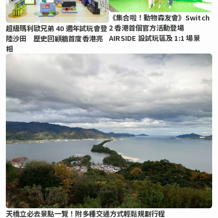
《集合啦！動物森友會》Switch
2 香港首個官方活動登場
超級瑪利歐兄弟 40 週年試玩會登
AIRSIDE 設試玩區及 1:1 場景
陸沙田 歷史回顧牆首度香港亮
相
天橋立必去景點一覽！附多種交通方式輕鬆規劃行程