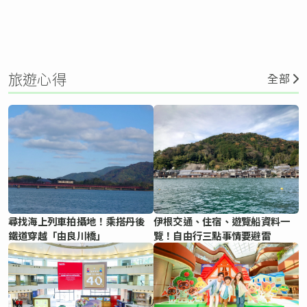
旅遊心得
全部
尋找海上列車拍攝地！乘搭丹後
伊根交通、住宿、遊覽船資料一
鐵道穿越「由良川橋」
覽！自由行三點事情要避雷