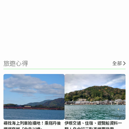
旅遊心得
全部
尋找海上列車拍攝地！乘搭丹後
伊根交通、住宿、遊覽船資料一
鐵道穿越「由良川橋」
覽！自由行三點事情要避雷