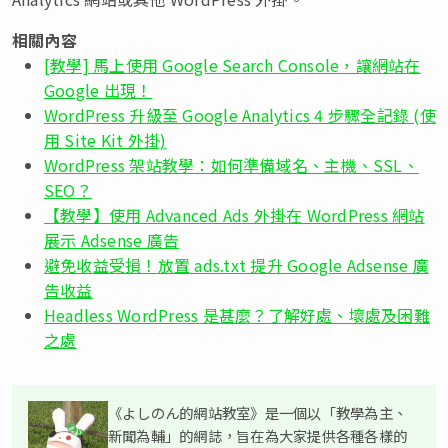
相關內容
[教學] 馬上使用 Google Search Console，讓網站在
Google 出現！
WordPress 升級至 Google Analytics 4 步驟全記錄 (使
用 Site Kit 外掛)
WordPress 架站教學：如何準備域名、主機、SSL、
SEO？
【教學】使用 Advanced Ads 外掛在 WordPress 網站
展示 Adsense 廣告
避免收益受損！放置 ads.txt 提升 Google Adsense 廣
告收益
Headless WordPress 是甚麼？了解好處、壞處及困難
之處
《よしのん的網站教室》是一個以「教學為主、
新聞為輔」的網誌，旨在為大家提供各種各樣的