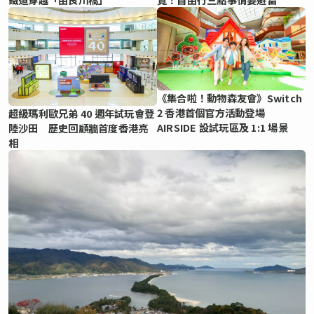
《集合啦！動物森友會》Switch
2 香港首個官方活動登場
超級瑪利歐兄弟 40 週年試玩會登
AIRSIDE 設試玩區及 1:1 場景
陸沙田 歷史回顧牆首度香港亮
相