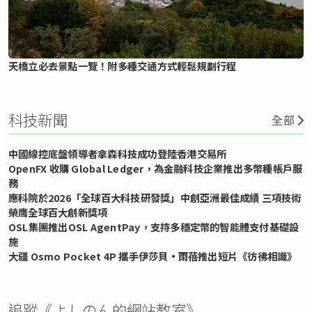
天橋立必去景點一覽！附多種交通方式輕鬆規劃行程
科技新聞
全部
中國線控底盤領導者拿森科技成功登陸香港交易所
OpenFX 收購 Global Ledger，為金融科技企業推出多幣種帳戶服
務
應科院於2026「全球百大科技研發獎」中創亞洲最佳成績 三項技術
榮膺全球百大創新獎項
OSL集團推出OSL AgentPay，支持多穩定幣的智能體支付基礎設
施
大疆 Osmo Pocket 4P 攜手伊莎貝•雨蓓推出短片《彷彿相識》
追蹤《よしのん的網站教室》