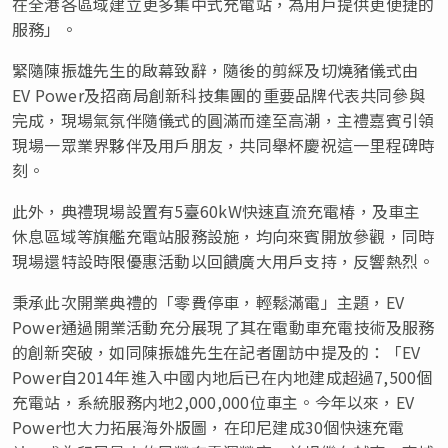
在全港各區域建立更多集中式充電站，為用戶提供更便捷的
服務」。
緊隨陳振雄先生的啟幕致辭，隨後的剪綵及切燒豬儀式由
EV Power及招商局創新科技集團的重要品牌代表共同參與
完成，現場氣氛伴隨儀式的圓滿而達至高潮，主禮嘉賓引領
現場一眾業界夥伴及用戶朋友，共同舉杯慶祝這一里程碑時
刻。
此外，典禮現場設置有5臺60kW快速直流充電椿，及車主
休息區域等旗艦充電站服務設施，均向來賓開放參觀，同時
現場還特設時限優惠活動以回饋廣大用戶支持，反響熱烈。
秉承此次開業典禮的「零費停車，輕鬆滿電」主題，EV
Power通過開業活動充分展現了其在電動車充電技術及服務
的創新突破，如同陳振雄先生在記者圍訪中提及的：「EV
Power自2014年進入中國内地后已在内地建成超過7,500個
充電站，系統服務内地2,000,000位車主。今年以來，EV
Power也大力拓展海外版圖，在印尼建成30個快速充電