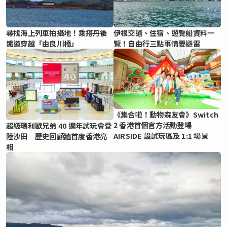
尋找海上列車拍攝地！乘搭丹後
伊根交通、住宿、遊覽船資料一
鐵道穿越「由良川橋」
覽！自由行三點事情要避雷
《集合啦！動物森友會》Switch
2 香港首個官方活動登場
超級瑪利歐兄弟 40 週年試玩會登
AIRSIDE 設試玩區及 1:1 場景
陸沙田 歷史回顧牆首度香港亮
相