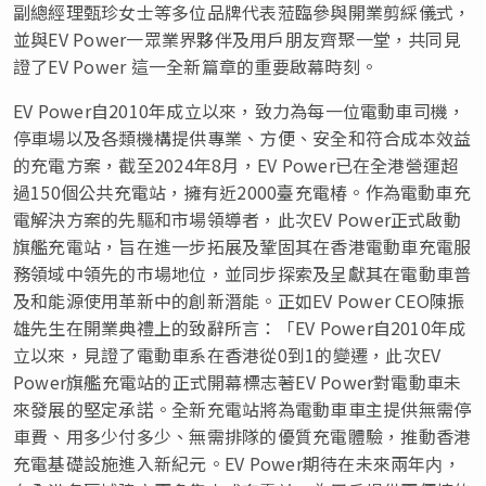
副總經理甄珍女士等多位品牌代表蒞臨參與開業剪綵儀式，
並與EV Power一眾業界夥伴及用戶朋友齊聚一堂，共同見
證了EV Power 這一全新篇章的重要啟幕時刻。
EV Power自2010年成立以來，致力為每一位電動車司機，
停車場以及各類機構提供專業、方便、安全和符合成本效益
的充電方案，截至2024年8月，EV Power已在全港營運超
過150個公共充電站，擁有近2000臺充電椿。作為電動車充
電解決方案的先驅和市場領導者，此次EV Power正式啟動
旗艦充電站，旨在進一步拓展及鞏固其在香港電動車充電服
務領域中領先的市場地位，並同步探索及呈獻其在電動車普
及和能源使用革新中的創新潛能。正如EV Power CEO陳振
雄先生在開業典禮上的致辭所言：「EV Power自2010年成
立以來，見證了電動車系在香港從0到1的變遷，此次EV
Power旗艦充電站的正式開幕標志著EV Power對電動車未
來發展的堅定承諾。全新充電站將為電動車車主提供無需停
車費、用多少付多少、無需排隊的優質充電體驗，推動香港
充電基礎設施進入新紀元。EV Power期待在未來兩年内，