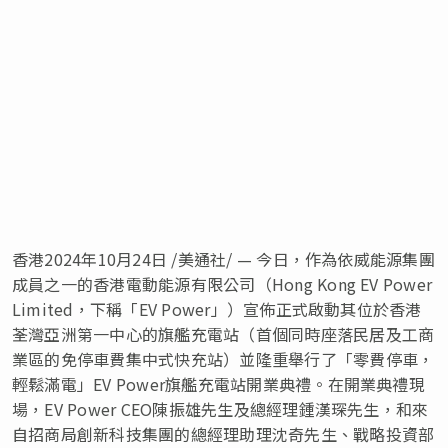
香港
2024年10月24日
/美通社/ — 今日，作為依威能源集團
成員之一的香港電動能源有限公司（Hong Kong EV Power
Limited，下稱「EV Power」）宣佈正式啟動其位於香港
荃灣亞洲第一中心的旗艦充電站
（
首個同時座落民居及工商
業區的免停車費集中式快充站
）
並隆重舉行了「零費停車，
輕鬆滿電」EV Power旗艦充電站開業典禮。在開業典禮現
場，EV Power CEO陳振雄先生及總經理鍾漢琛先生，和來
自招商局創新科技集團的總經理
助理
沈奇先生、戰略投資部