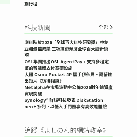
劃行程
科技新聞
全部
應科院於2026「全球百大科技研發獎」中創
亞洲最佳成績 三項技術榮膺全球百大創新獎
項
OSL集團推出OSL AgentPay，支持多穩定
幣的智能體支付基礎設施
大疆 Osmo Pocket 4P 攜手伊莎貝•雨蓓推
出短片《彷彿相識》
Metalpha在市場波動中公佈2026財年總資產
實現突破
Synology® 群暉科技發表 DiskStation
neo+ 系列，以低入手門檻享有高效能體驗
追蹤《よしのん的網站教室》