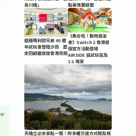
良川橋」
點事情要避雷
《集合啦！動物森友
超級瑪利歐兄弟 40 週
會》Switch 2 香港首
年試玩會登陸沙田 歷
個官方活動登場
史回顧牆首度香港亮相
AIRSIDE 設試玩區及
1:1 場景
其中
天橋立必去景點一覽！附多種交通方式輕鬆規