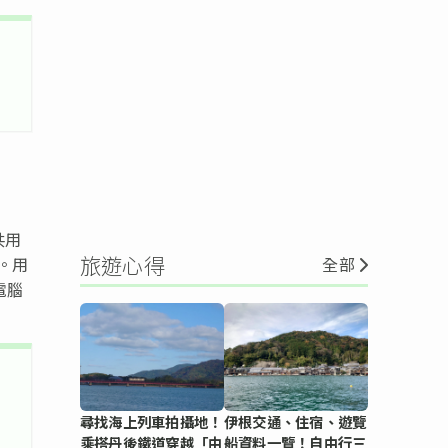
共用
旅遊心得
。用
全部
電腦
尋找海上列車拍攝地！
伊根交通、住宿、遊覽
乘搭丹後鐵道穿越「由
船資料一覽！自由行三