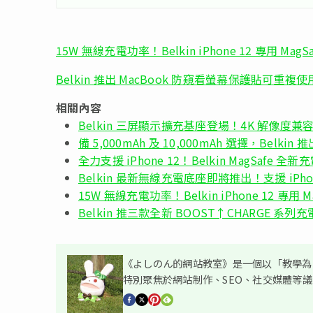
15W 無線充電功率！Belkin iPhone 12 專用 M
Belkin 推出 MacBook 防窺看螢幕保護貼可重複使
相關內容
Belkin 三屏顯示擴充基座登場！4K 解像度兼容 Ma
備 5,000mAh 及 10,000mAh 選擇，Belkin
全力支援 iPhone 12！Belkin MagSafe 
Belkin 最新無線充電底座即將推出！支援 iPhone XS
15W 無線充電功率！Belkin iPhone 12 專
Belkin 推三款全新 BOOST↑CHARGE 系列充
《よしのん的網站教室》是一個以「教學為主
特別聚焦於網站制作、SEO、社交媒體等