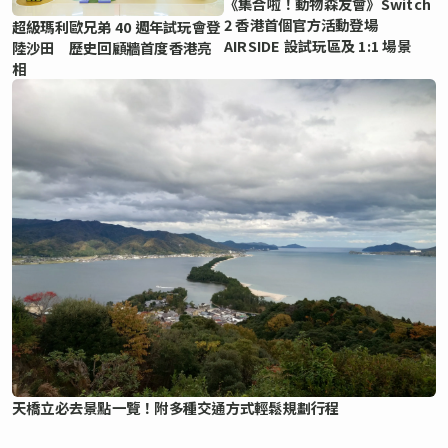
《集合啦！動物森友會》Switch
2 香港首個官方活動登場
超級瑪利歐兄弟 40 週年試玩會登
AIRSIDE 設試玩區及 1:1 場景
陸沙田 歷史回顧牆首度香港亮
相
天橋立必去景點一覽！附多種交通方式輕鬆規劃行程