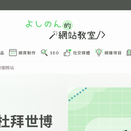
品
網頁制作
SEO
社交媒體
網賺項目
未來服務站
 年杜拜世博