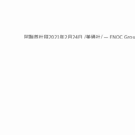
阿聯酋杜拜2021年2月24日 /美通社/ — ENOC G
年世博會現場為其創新設計的未來服務站隆重揭幕