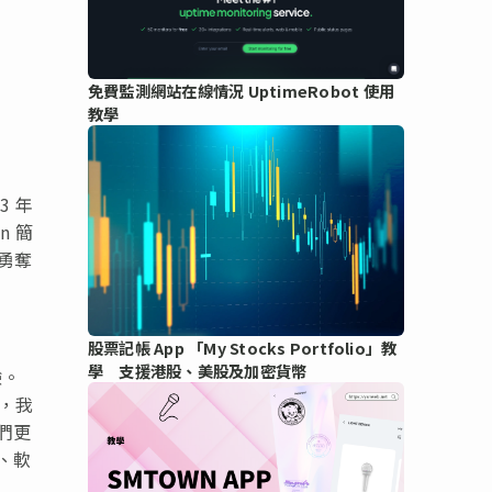
免費監測網站在線情況 UptimeRobot 使用
教學
3 年
n 簡
，勇奪
股票記帳 App 「My Stocks Portfolio」教
學 支援港股、美股及加密貨幣
驗。
牌，我
們更
、軟