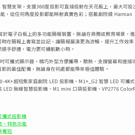
3 合 1 智慧支架，支援360度投影可直接投射在天花板上，最大可投
能，從任何角度投影都能映射真實色彩；搭載劇院級 Harman
支真正可書寫於電子白板上的多功能簡報裝置，無論在商務或教育場景，
同時在簡報上書寫並註記，讓簡報展演更為流暢、提升工作效率
然順手舒適，電力更可續航數小時。
 15.6 吋可攜式顯示器，精巧外型方便攜帶，散熱、支撐螢幕和連接
電影的最佳配備，無論身在何處都能帶來極佳體驗。
00-4K+超短焦家庭劇院 LED 投影機、M1+_G2 智慧 LED 可攜
 LED 無線智慧投影機、M1 mini 口袋投影機、VP2776 ColorP
D 可攜式投影機
方法、特色功能
三季奪冠