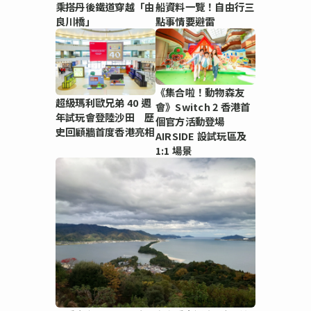
乘搭丹後鐵道穿越「由
船資料一覽！自由行三
良川橋」
點事情要避雷
《集合啦！動物森友
超級瑪利歐兄弟 40 週
會》Switch 2 香港首
年試玩會登陸沙田 歷
個官方活動登場
史回顧牆首度香港亮相
AIRSIDE 設試玩區及
1:1 場景