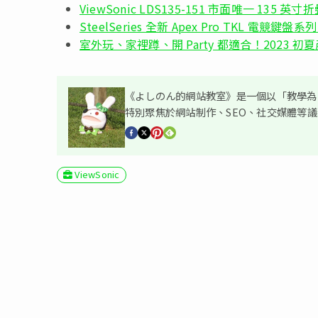
ViewSonic LDS135-151 市面唯一 135 
SteelSeries 全新 Apex Pro TKL 電競鍵
室外玩、家裡蹲、開 Party 都適合！2023 初
《よしのん的網站教室》是一個以「教學為主
特別聚焦於網站制作、SEO、社交媒體等
ViewSonic