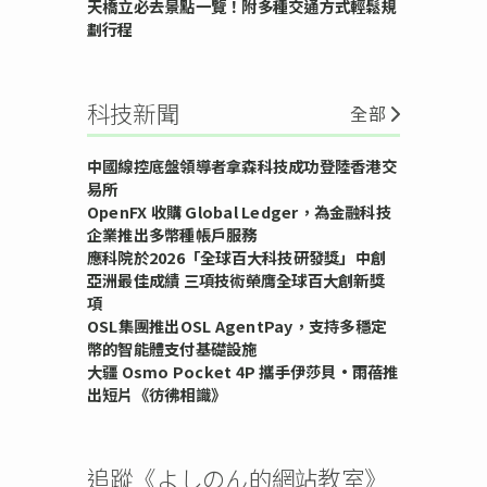
天橋立必去景點一覽！附多種交通方式輕鬆規
劃行程
科技新聞
全部
中國線控底盤領導者拿森科技成功登陸香港交
易所
OpenFX 收購 Global Ledger，為金融科技
企業推出多幣種帳戶服務
應科院於2026「全球百大科技研發獎」中創
亞洲最佳成績 三項技術榮膺全球百大創新獎
項
OSL集團推出OSL AgentPay，支持多穩定
幣的智能體支付基礎設施
大疆 Osmo Pocket 4P 攜手伊莎貝•雨蓓推
出短片《彷彿相識》
追蹤《よしのん的網站教室》