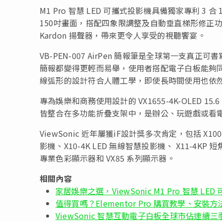
M1 Pro 智慧 LED 可攜式投影機具備獨家專利 
150吋畫面，搭配四象限調整及自動垂直梯形修正功
Kardon 揚聲器，帶來更令人享受的視聽饗宴。
VB-PEN-007 AirPen 簡報筆是全球第一
簡報都變得更輕而易舉，使用者搭配電子白板能夠
線弧形的設計符合人體工學，即使長時間使用也依
專為娛樂和商務使用設計的 VX1655-4K-OLED
皆整合在多功能折疊支架中，是辦公、玩遊戲或看
ViewSonic 近年屢獲iF設計獎多次肯定，包括 X10
影機、X10-4K LED 無線智慧投影機、 X11-4KP 短焦
專業色彩顯示器和 VX85 系列顯示器。
相關內容
家居娛樂之選，ViewSonic M1 Pro 智慧 LE
值得買嗎？Elementor Pro 購買教學、安裝
ViewSonic 智慧互動電子白板全球市佔連續