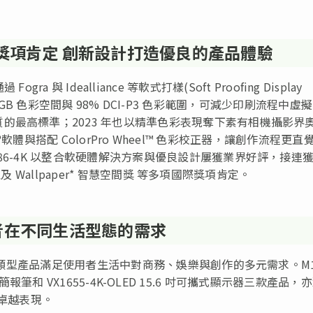
榮獲國際獎項肯定 創新設計打造優良的產品體驗
Fogra 與 Idealliance 等軟式打樣(Soft Proofing Display
obe RGB 色彩空間與 98% DCI-P3 色彩範圍，可減少印刷流程中虛
的最高標準；2023 年也以精準色彩表現奪下素有相機攝影界
se®軟體與搭配 ColorPro Wheel™ 色彩校正器，讓創作流程更直
86-4K 以整合軟硬體解決方案與優良設計屢獲業界好評，接連
以及 Wallpaper* 智慧空間獎 等多項國際獎項肯定。
者在不同生活型態的需求
各種類型產品滿足使用者生活中對商務、娛樂與創作的多元需求。M
en 簡報筆和 VX1655-4K-OLED 15.6 吋可攜式顯示器三款產品，
的卓越表現。