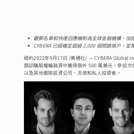
觀察名單和快速回應機制為全球金融機構、加
CYBERA
已經確定超過
2,000
個問題賬
戶，並
紐約
2022年9月17日
/美通社/ — CYBERA Global 
額認購股權輪融資中獲得額外 500 萬美元。參投方包括 Fou
以及其他風險投資公司、天使和私人投資者。