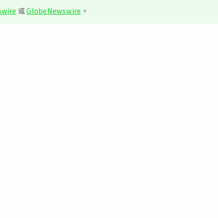
wire
或
GlobeNewswire
。