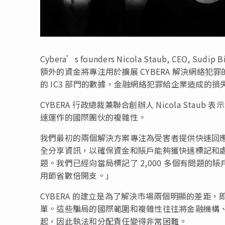
Cybera’s founders Nicola Staub, CEO, Sudip B
額外的資金將專注用於擴展 CYBERA 解決網絡犯
的 IC3 部門的數據，金融網絡犯罪給企業造成的損失總計在
CYBERA 行政總裁兼聯合創辦人
Nicola Staub
表示
速運作的國際團伙的複雜性。
我們最初的兩個解決方案專注為受害者提供快速回
全分享資訊，以確保資金和賬戶能夠獲快速標記和
題。我們已經向當局標記了 2,000 多個有問題
用節省數倍開支。」
CYBERA 的建立是為了解決市場兩個明顯的差距
單。這些騙局的國際範圍和複雜性往往將金融機構
起，因此執法和分配責任變得非常困難。