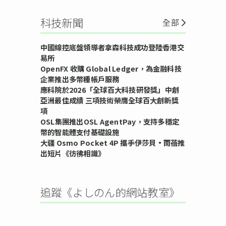
科技新聞
全部
中國線控底盤領導者拿森科技成功登陸香港交
易所
OpenFX 收購 Global Ledger，為金融科技
企業推出多幣種帳戶服務
應科院於2026「全球百大科技研發獎」中創
亞洲最佳成績 三項技術榮膺全球百大創新獎
項
OSL集團推出OSL AgentPay，支持多穩定
幣的智能體支付基礎設施
大疆 Osmo Pocket 4P 攜手伊莎貝•雨蓓推
出短片《彷彿相識》
追蹤《よしのん的網站教室》