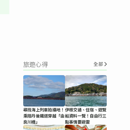
旅遊心得
全部
尋找海上列車拍攝地！
伊根交通、住宿、遊覽
乘搭丹後鐵道穿越「由
船資料一覽！自由行三
良川橋」
點事情要避雷