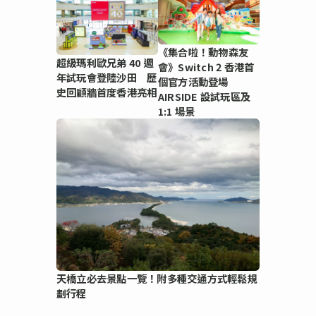
《集合啦！動物森友
超級瑪利歐兄弟 40 週
會》Switch 2 香港首
年試玩會登陸沙田 歷
個官方活動登場
史回顧牆首度香港亮相
AIRSIDE 設試玩區及
1:1 場景
天橋立必去景點一覽！附多種交通方式輕鬆規
劃行程