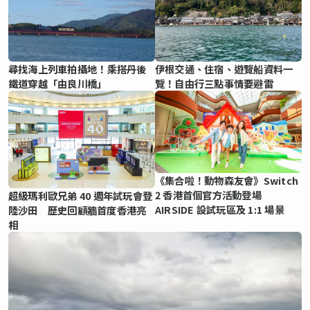
尋找海上列車拍攝地！乘搭丹後
伊根交通、住宿、遊覽船資料一
鐵道穿越「由良川橋」
覽！自由行三點事情要避雷
《集合啦！動物森友會》Switch
2 香港首個官方活動登場
超級瑪利歐兄弟 40 週年試玩會登
AIRSIDE 設試玩區及 1:1 場景
陸沙田 歷史回顧牆首度香港亮
相