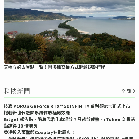
天橋立必去景點一覽！附多種交通方式輕鬆規劃行程
科技新聞
全部
技嘉 AORUS GeForce RTX™ 50 INFINITY 系列顯示卡正式上市
搭載新世代散熱系統釋放極致效能
Bitget 報告指，隨着代幣化市場於 7 月趨於成熟，rToken 交易活
動錄得 18 倍增長
香港投入萬聖節Cosplay狂歡慶典！
【盈利預告】港股澳企亞洲先鋒娛樂（8400.HK）發盈喜 料上半年