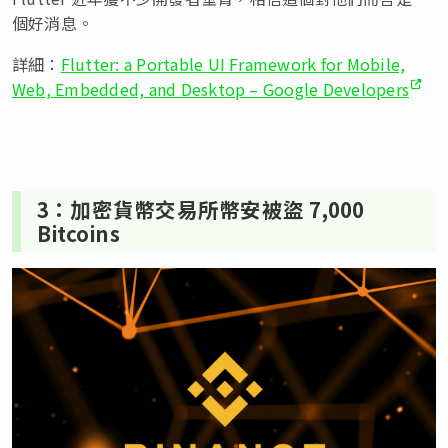
個好消息。
詳細：
Flutter: a Portable UI Framework for Mobile,
Web, Embedded, and Desktop – Google Developers
3：加密貨幣交易所幣安被盜 7,000
Bitcoins