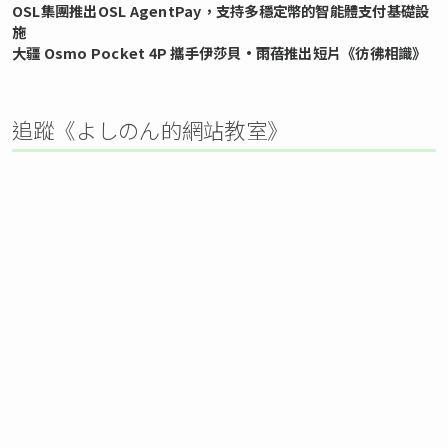
OSL集團推出OSL AgentPay，支持多穩定幣的智能體支付基礎設
施
大疆 Osmo Pocket 4P 攜手伊莎貝•雨蓓推出短片《彷彿相識》
追蹤《よしのん的網站教室》