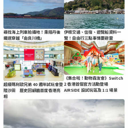
尋找海上列車拍攝地！乘搭丹後
伊根交通、住宿、遊覽船資料一
鐵道穿越「由良川橋」
覽！自由行三點事情要避雷
《集合啦！動物森友會》Switch
2 香港首個官方活動登場
超級瑪利歐兄弟 40 週年試玩會登
AIRSIDE 設試玩區及 1:1 場景
陸沙田 歷史回顧牆首度香港亮
相