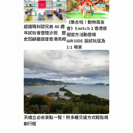
《集合啦！動物森友
超級瑪利歐兄弟 40 週
會》Switch 2 香港首
年試玩會登陸沙田 歷
個官方活動登場
史回顧牆首度香港亮相
AIRSIDE 設試玩區及
1:1 場景
天橋立必去景點一覽！附多種交通方式輕鬆規
劃行程