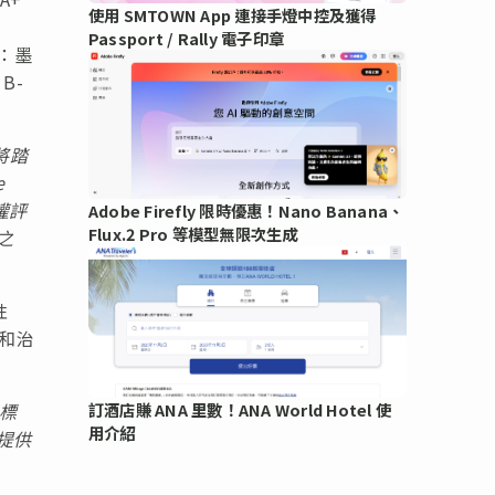
使用 SMTOWN App 連接手燈中控及獲得
Passport / Rally 電子印章
：墨
B-
將踏
e
權評
Adobe Firefly 限時優惠！Nano Banana、
Flux.2 Pro 等模型無限次生成
之
性
度和治
標
訂酒店賺 ANA 里數！ANA World Hotel 使
用介紹
提供