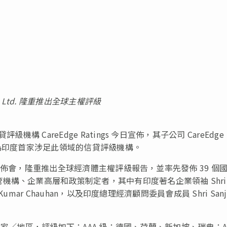
SC Ltd. 隆重推出全球主權評級
級機構 CareEdge Ratings 今日宣佈，其子公司 CareEdge
市場，成為印度首家涉足此領域的信貸評級機構。
舉行盛大發佈會，隆重推出全球經濟體主權評級報告，並率先發佈 39 個
、企業高層和政策制定者，其中有印度著名企業領袖 Shri K.
 Kumar Chauhan，以及印度總理經濟顧問委員會成員 Shri Sanj
39 個國家／地區，評級如下：AAA 級：德國、荷蘭、新加坡、瑞典；A