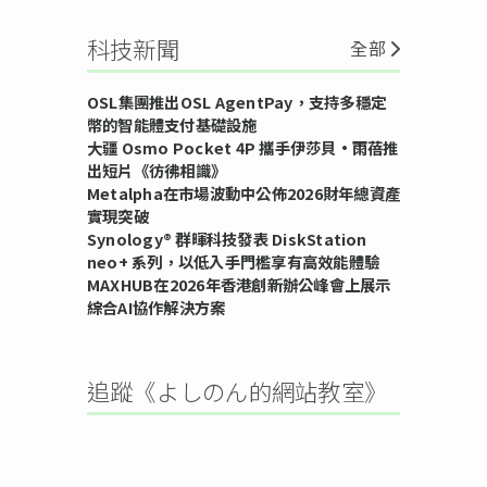
科技新聞
全部
OSL集團推出OSL AgentPay，支持多穩定
幣的智能體支付基礎設施
大疆 Osmo Pocket 4P 攜手伊莎貝•雨蓓推
出短片《彷彿相識》
Metalpha在市場波動中公佈2026財年總資產
實現突破
Synology® 群暉科技發表 DiskStation
neo+ 系列，以低入手門檻享有高效能體驗
MAXHUB在2026年香港創新辦公峰會上展示
綜合AI協作解決方案
追蹤《よしのん的網站教室》