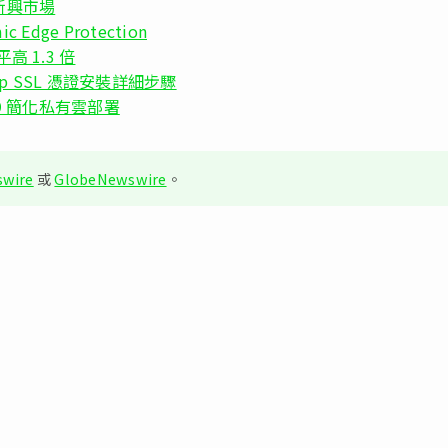
新興市場
 Edge Protection
 1.3 倍
p SSL 憑證安裝詳細步驟
on 9 簡化私有雲部署
wire
或
GlobeNewswire
。