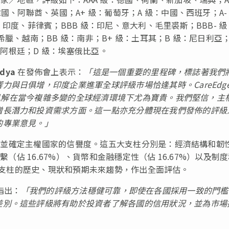
國、阿聯酋、英國；A+ 級：葡萄牙；A 級：中國、西班牙；A-
印度、菲律賓；BBB 級：印尼、意大利、毛里裘斯；BBB- 級
臘、越南；BB 級：南非；B+ 級：土耳其；B 級：尼日利亞；
：阿根廷；D 級：埃塞俄比亞。
ndya
在發佈會上表示：
「這是一個重要的里程碑，標誌著我們
與日俱增，印度企業進軍全球評級市場恰逢其時。CareEdg
獨到見解在當今複雜多變的全球經濟環境下尤為寶貴。我們堅信，主
增長潛力和投資需求方面。這一點亦充分體現在我們發佈的評級
的專業意見。」
此分析並確定主權國家的信譽度。這五大支柱分別是：經濟結構和韌
繫（佔 16.67%）、貨幣和金融穩定性（佔 16.67%）以及制
考量各個支柱的歷史、現狀和預期未來趨勢，作出全面評估。
指出：
「我們的評級方法穩健可靠，即使在各國採用一致的門檻
差別。這些評級將有助於投資者了解各國的信用狀況，並為市場