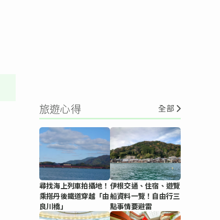
旅遊心得
全部
尋找海上列車拍攝地！
伊根交通、住宿、遊覽
乘搭丹後鐵道穿越「由
船資料一覽！自由行三
良川橋」
點事情要避雷