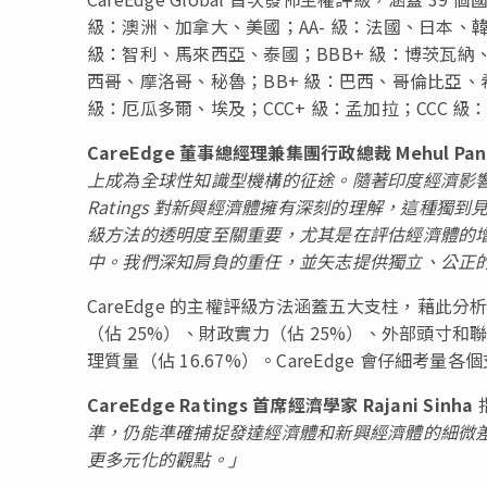
級：澳洲、加拿大、美國；AA- 級：法國、日本、韓
級：智利、馬來西亞、泰國；BBB+ 級：博茨瓦納、
西哥、摩洛哥、秘魯；BB+ 級：巴西、哥倫比亞、希
級：厄瓜多爾、埃及；CCC+ 級：孟加拉；CCC 級
CareEdge 董事總經理兼集團行政總裁
Mehul Pa
上成為全球性知識型機構的征途。隨著印度經濟影響力
Ratings 對新興經濟體擁有深刻的理解，這種
級方法的透明度至關重要，尤其是在評估經濟體的
中。我們深知肩負的重任，並矢志提供獨立、公正
CareEdge 的主權評級方法涵蓋五大支柱，藉
（佔 25%）、財政實力（佔 25%）、外部頭寸和聯
理質量（佔 16.67%）。CareEdge 會仔細
CareEdge Ratings 首席經濟學家
Rajani Sinha
準，仍能準確捕捉發達經濟體和新興經濟體的細微
更多元化的觀點。」