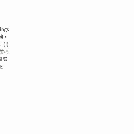
ngs
服務，
(I)
d（前稱
他國際
RE