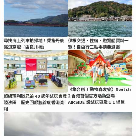
尋找海上列車拍攝地！乘搭丹後
伊根交通、住宿、遊覽船資料一
鐵道穿越「由良川橋」
覽！自由行三點事情要避雷
《集合啦！動物森友會》Switch
2 香港首個官方活動登場
超級瑪利歐兄弟 40 週年試玩會登
AIRSIDE 設試玩區及 1:1 場景
陸沙田 歷史回顧牆首度香港亮
相