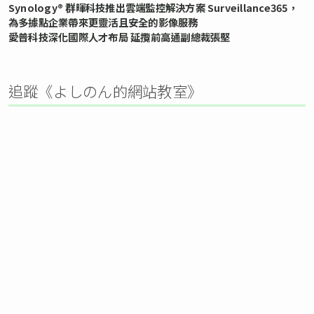
Synology® 群暉科技推出雲端監控解決方案 Surveillance365，
為多據點企業帶來更靈活且安全的影像服務
愛普科技深化國際人才布局 延攬前高通副總裁張堅
追蹤《よしのん的網站教室》