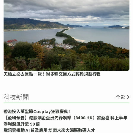
天橋立必去景點一覽！附多種交通方式輕鬆規劃行程
科技新聞
全部
香港投入萬聖節Cosplay狂歡慶典！
【盈利預告】港股澳企亞洲先鋒娛樂（8400.HK）發盈喜 料上半年
淨利潤飆升近 90 倍
騰訊雲推動 AI 普及應用 培育未來大灣區數碼人才