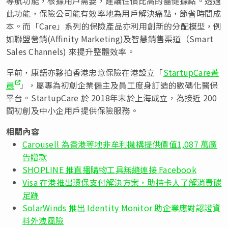
導航功能，根據用戶需要，建議性價比高的醫健據點。透過
此功能，保險公司能有效率地為用戶解決痛點，節省時間成
本。而「Care」系列的保險產品亦利用創新的分配模型，例
如聯盟營銷(Affinity Marketing)及智慧銷售渠道（Smart
Sales Channels) 來提升整體效率。
早前，康語亦夥拍香港忠意保險在港設立「
StartupCare菁
晨
」，屬專為初創企業僱主及員工度身訂造的數碼化醫保
平台。StartupCare 於 2018年末於上海成立，為接近 200
間初創及中小企用戶提供保險服務。
相關內容
Carousell 為香港等地非牟利機構提供價值1,087 萬廣
告贈款
SHOPLINE 推直播購物工具無縫連接 Facebook
Visa 在港推出環保支付解決方案，助持卡人了解消費碳
足跡
SolarWinds 推出 Identity Monitor 助企業應對認證資
料外洩風險