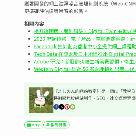
護署開發的網上建築噪音管理計劃系統（Web-C
更準確評估建築噪音的影響。
相關內容
提升透明度、識別風險，Digital Twin 有助
2020 聖誕禮物｜電子產品、電腦週邊精選：新
Facebook 推計劃為香港中小企提供網上課
Tech Data 在亞太及日本地區推出 Digital Practi
Adobe 研究：新冠肺炎催生新消費習慣，衛生
Western Digital 針對 5G 智能手機推出第二代 U
《よしのん的網站教室》是一個以「教學為主
特別聚焦於網站制作、SEO、社交媒體等
Arup
數碼轉型