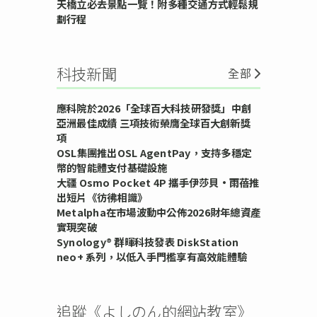
天橋立必去景點一覽！附多種交通方式輕鬆規
劃行程
科技新聞
全部
應科院於2026「全球百大科技研發獎」中創
亞洲最佳成績 三項技術榮膺全球百大創新獎
項
OSL集團推出OSL AgentPay，支持多穩定
幣的智能體支付基礎設施
大疆 Osmo Pocket 4P 攜手伊莎貝•雨蓓推
出短片《彷彿相識》
Metalpha在市場波動中公佈2026財年總資產
實現突破
Synology® 群暉科技發表 DiskStation
neo+ 系列，以低入手門檻享有高效能體驗
追蹤《よしのん的網站教室》