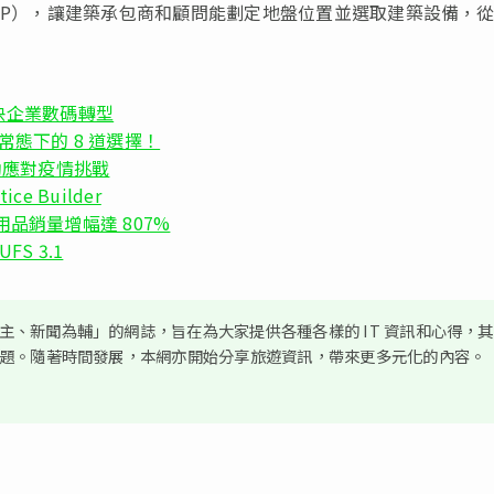
NMP），讓建築承包商和顧問能劃定地盤位置並選取建築設備，
加快企業數碼轉型
常態下的 8 道選擇！
程助應對疫情挑戰
ce Builder
用品銷量增幅達 807%
FS 3.1
、新聞為輔」的網誌，旨在為大家提供各種各樣的 IT 資訊和心得，
議題。隨著時間發展，本網亦開始分享旅遊資訊，帶來更多元化的內容。