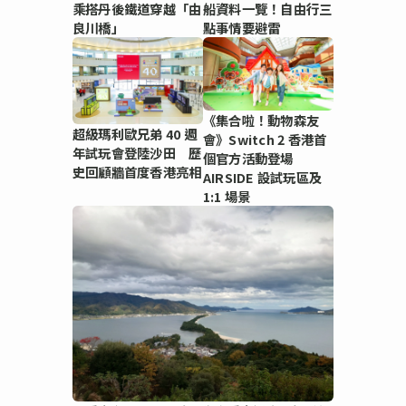
乘搭丹後鐵道穿越「由
船資料一覽！自由行三
良川橋」
點事情要避雷
《集合啦！動物森友
超級瑪利歐兄弟 40 週
會》Switch 2 香港首
年試玩會登陸沙田 歷
個官方活動登場
史回顧牆首度香港亮相
AIRSIDE 設試玩區及
1:1 場景