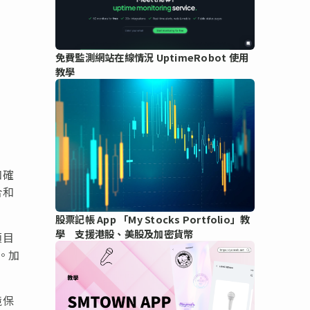
免費監測網站在線情況 UptimeRobot 使用
教學
和確
合和
股票記帳 App 「My Stocks Portfolio」教
學 支援港股、美股及加密貨幣
項目
。加
境保