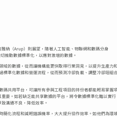
雅納（Arup）則展望，隨著人工智能、物聯網和數碼分身
需更迫切推動數據標準化，以應對激增的數據。
專業領域的數據，從而讓機構能更快取得行業洞見，以提升生產力
，通過標準化數據和營運流程，從而預測冷卻負載、調整冷卻塔組
者的數碼共用平台，可讓所有參與工程項目的持份者都能輕易掌握
其重要。如若缺乏能共享數據的平台，將令數據標準化難以實行
導致溝通不良，降低效率。
，同時簡化流程和減輕錯誤機率，大大提升協作效率。如他們為環