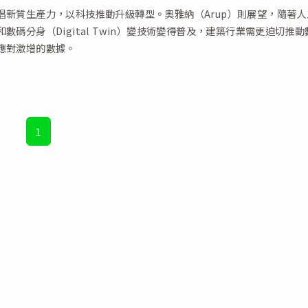
倡新質生產力，以科技推動升級轉型。奧雅納（Arup）則展望，隨著人
數碼分身（Digital Twin）變技術變得普及，建築行業需更迫切推動
應對激增的數據。
1