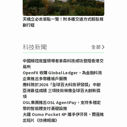
天橋立必去景點一覽！附多種交通方式輕鬆規
劃行程
科技新聞
全部
中國線控底盤領導者拿森科技成功登陸香港交
易所
OpenFX 收購 Global Ledger，為金融科技
企業推出多幣種帳戶服務
應科院於2026「全球百大科技研發獎」中創
亞洲最佳成績 三項技術榮膺全球百大創新獎
項
OSL集團推出OSL AgentPay，支持多穩定
幣的智能體支付基礎設施
大疆 Osmo Pocket 4P 攜手伊莎貝•雨蓓推
出短片《彷彿相識》