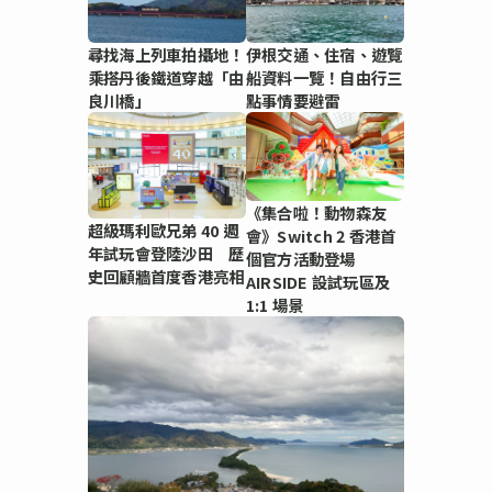
尋找海上列車拍攝地！
伊根交通、住宿、遊覽
乘搭丹後鐵道穿越「由
船資料一覽！自由行三
良川橋」
點事情要避雷
《集合啦！動物森友
超級瑪利歐兄弟 40 週
會》Switch 2 香港首
年試玩會登陸沙田 歷
個官方活動登場
史回顧牆首度香港亮相
AIRSIDE 設試玩區及
1:1 場景