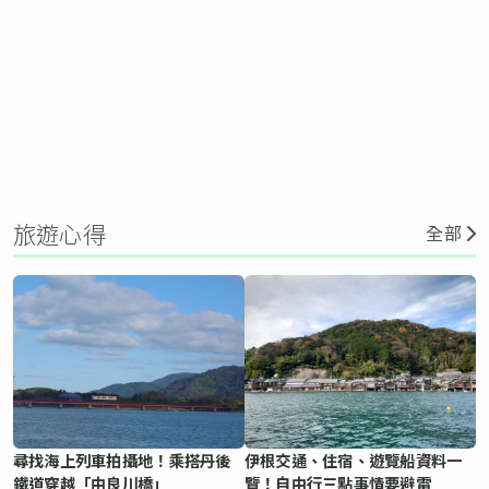
旅遊心得
全部
尋找海上列車拍攝地！乘搭丹後
伊根交通、住宿、遊覽船資料一
鐵道穿越「由良川橋」
覽！自由行三點事情要避雷