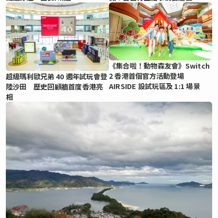
《集合啦！動物森友會》Switch
2 香港首個官方活動登場
超級瑪利歐兄弟 40 週年試玩會登
AIRSIDE 設試玩區及 1:1 場景
陸沙田 歷史回顧牆首度香港亮
相