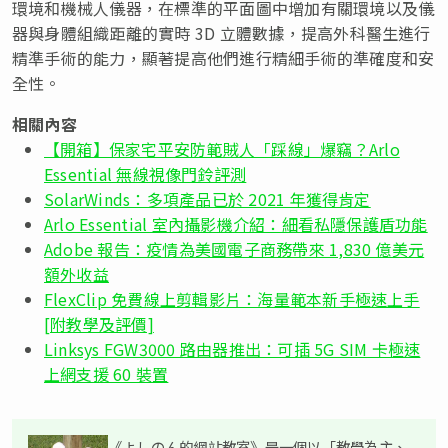
環境和機械人儀器，在標準的平面圖中增加有關環境以及儀
器與身體組織距離的實時 3D 立體數據，提高外科醫生進行
精準手術的能力，顯著提高他們進行精細手術的準確度和安
全性。
相關內容
【開箱】保家宅平安防範賊人「踩線」爆竊？Arlo
Essential 無線視像門鈴評測
SolarWinds：多項產品已於 2021 年獲得肯定
Arlo Essential 室內攝影機介紹：細看私隱保護盾功能
Adobe 報告：疫情為美國電子商務帶來 1,830 億美元
額外收益
FlexClip 免費線上剪輯影片：海量範本新手極速上手
[附教學及評價]
Linksys FGW3000 路由器推出：可插 5G SIM 卡極速
上網支援 60 裝置
《よしのん的網站教室》是一個以「教學為主、