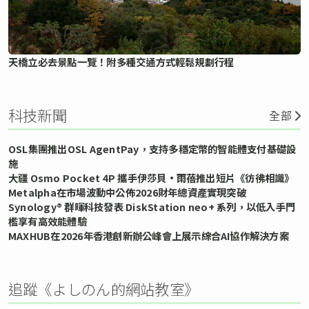
天橋立必去景點一覽！附多種交通方式輕鬆規劃行程
科技新聞
全部
OSL集團推出OSL AgentPay，支持多穩定幣的智能體支付基礎設
施
大疆 Osmo Pocket 4P 攜手伊莎貝•雨蓓推出短片《彷彿相識》
Metalpha在市場波動中公佈2026財年總資產實現突破
Synology® 群暉科技發表 DiskStation neo+ 系列，以低入手門
檻享有高效能體驗
MAXHUB在2026年香港創新辦公峰會上展示綜合AI協作解決方案
追蹤《よしのん的網站教室》